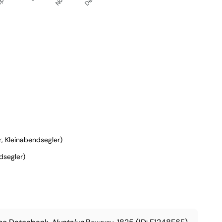
r, Kleinabendsegler)
dsegler)