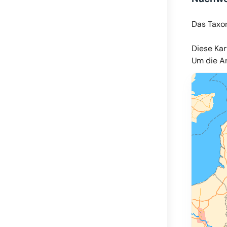
Das Taxo
Diese Kar
Um die An
© OpenMapT