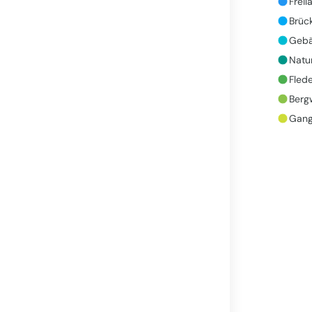
Freil
Brüc
Gebä
Natur
Fled
Bergw
Gang