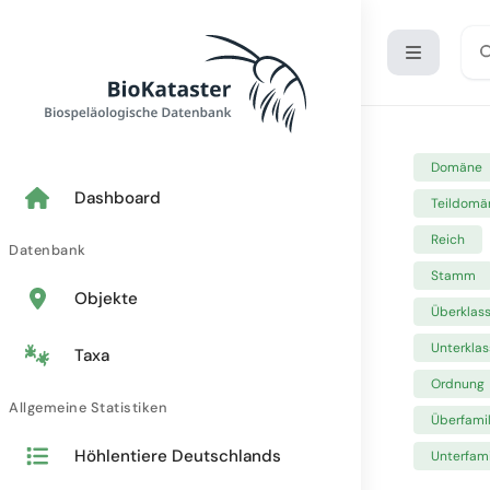
Domäne
Dashboard
Teildomä
Reich
Datenbank
Stamm
Objekte
Überklas
Unterklas
Taxa
Ordnung
Allgemeine Statistiken
Überfamil
Höhlentiere Deutschlands
Unterfami