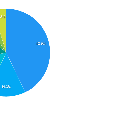
.8%
42.9%
14.3%