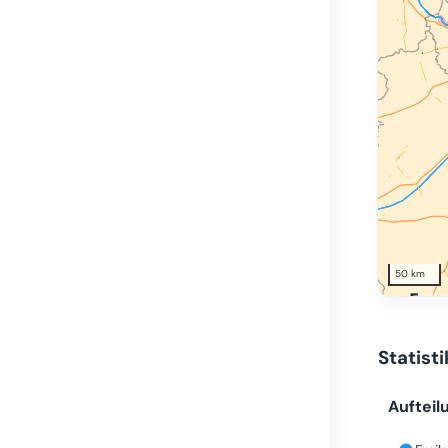
50 km
Statist
Aufteil