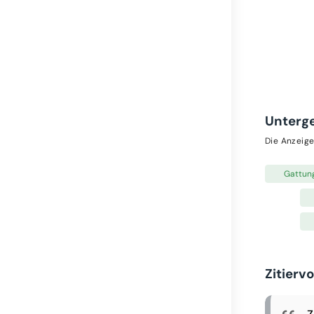
Unterg
Die Anzeige
Gattun
Zitierv