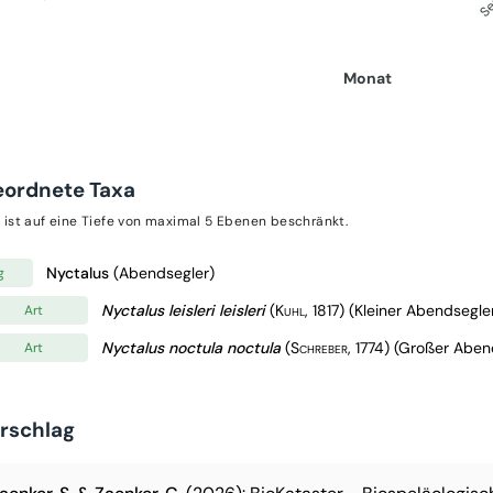
Monat
eordnete Taxa
 ist auf eine Tiefe von maximal 5 Ebenen beschränkt.
Nyctalus
(Abendsegler)
g
Nyctalus leisleri leisleri
(Kuhl, 1817)
(Kleiner Abendsegle
Art
Nyctalus noctula noctula
(Schreber, 1774)
(Großer Aben
Art
orschlag