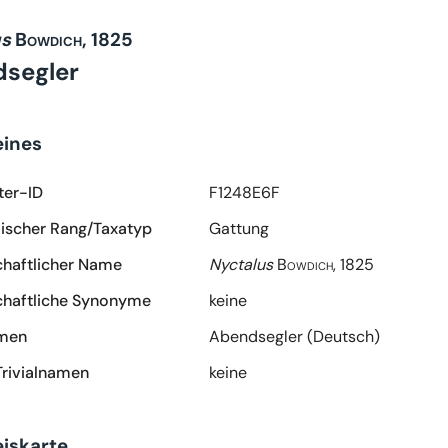
us
Bowdich, 1825
segler
eines
ter-ID
F1248E6F
scher Rang/Taxatyp
Gattung
haftlicher Name
Nyctalus
Bowdich, 1825
haftliche Synonyme
keine
amen
Abendsegler (Deutsch)
Trivialnamen
keine
iskarte