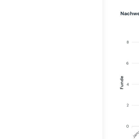
Nachwei
8
6
Funde
4
2
0
Jan