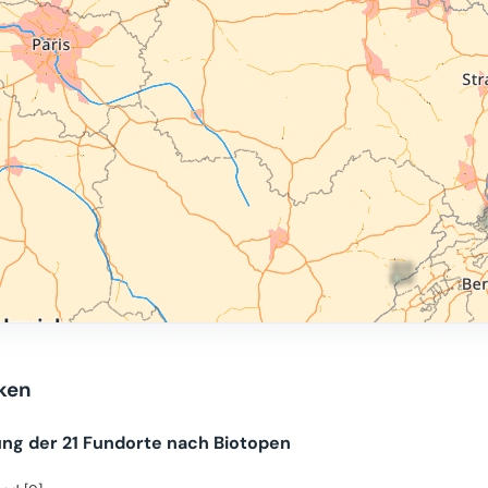
iken
ung der 21 Fundorte nach Biotopen