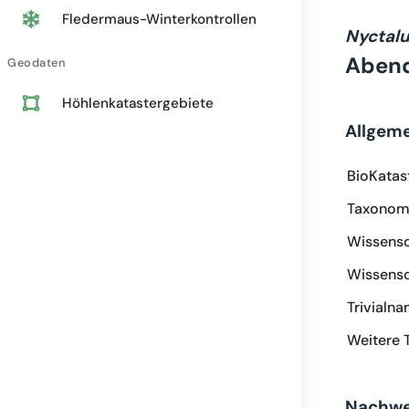
Fledermaus-Winterkontrollen
Nyctal
Abend
Geodaten
Höhlenkatastergebiete
Allgem
BioKatas
Taxonomi
Wissensc
Wissensc
Trivialn
Weitere 
Nachwe