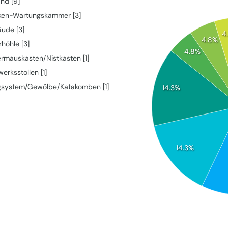
and [9]
ken-Wartungskammer [3]
ude [3]
4
4.8%
höhle [3]
4.8%
ermauskasten/Nistkasten [1]
erksstollen [1]
system/Gewölbe/Katakomben [1]
14.3%
14.3%