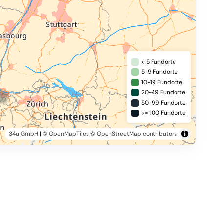
< 5 Fundorte
5-9 Fundorte
10-19 Fundorte
20-49 Fundorte
50-99 Fundorte
>= 100 Fundorte
34u GmbH
|
© OpenMapTiles
© OpenStreetMap contributors