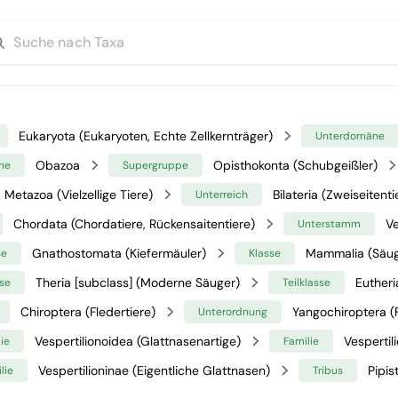
Eukaryota (Eukaryoten, Echte Zellkernträger)
Unterdomäne
Obazoa
Opisthokonta (Schubgeißler)
ne
Supergruppe
Metazoa (Vielzellige Tiere)
Bilateria (Zweiseitenti
Unterreich
Chordata (Chordatiere, Rückensaitentiere)
Ve
Unterstamm
Gnathostomata (Kiefermäuler)
Mammalia (Säug
se
Klasse
Theria [subclass] (Moderne Säuger)
Eutheri
se
Teilklasse
Chiroptera (Fledertiere)
Yangochiroptera (
Unterordnung
Vespertilionoidea (Glattnasenartige)
Vespertil
ie
Familie
Vespertilioninae (Eigentliche Glattnasen)
Pipist
lie
Tribus