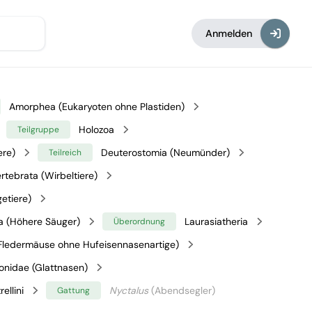
Anmelden
Amorphea (Eukaryoten ohne Plastiden)
Holozoa
Teilgruppe
ere)
Deuterostomia (Neumünder)
Teilreich
rtebrata (Wirbeltiere)
etiere)
a (Höhere Säuger)
Laurasiatheria
Überordnung
Fledermäuse ohne Hufeisennasenartige)
ionidae (Glattnasen)
rellini
Nyctalus
(Abendsegler)
Gattung