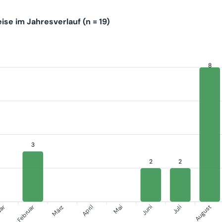
se im Jahresverlauf (n = 19)
8
3
2
2
uar
Februar
Se
März
April
Mai
Juni
Juli
August