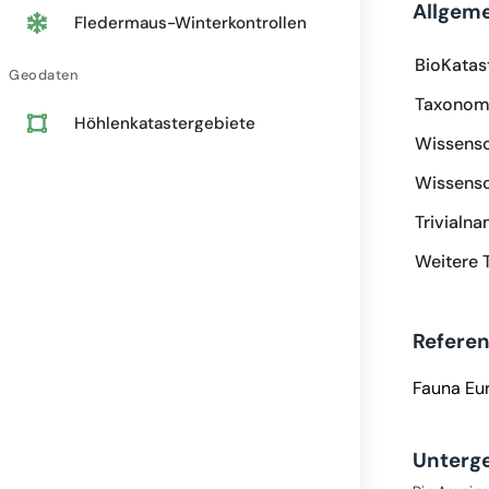
Allgem
Fledermaus-Winterkontrollen
BioKatas
Geodaten
Taxonomi
Höhlenkatastergebiete
Wissensc
Wissensc
Trivialn
Weitere 
Refere
Fauna Eu
Unterg