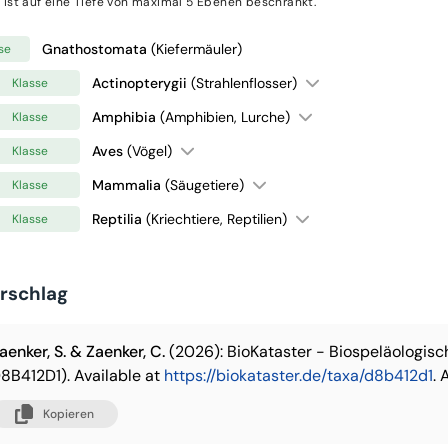
 ist auf eine Tiefe von maximal 5 Ebenen beschränkt.
Gnathostomata
(Kiefermäuler)
se
Actinopterygii
(Strahlenflosser)
Klasse
Amphibia
(Amphibien, Lurche)
Klasse
Aves
(Vögel)
Klasse
Mammalia
(Säugetiere)
Klasse
Reptilia
(Kriechtiere, Reptilien)
Klasse
orschlag
aenker, S. & Zaenker, C.
(2026): BioKataster - Biospeläologis
8B412D1). Available at
https://biokataster.de/taxa/d8b412d1
.
Kopieren