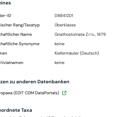
eines
ter-ID
D8B412D1
scher Rang/Taxatyp
Überklasse
haftlicher Name
Gnathostomata
Zittel, 1879
haftliche Synonyme
keine
amen
Kiefermäuler (Deutsch)
Trivialnamen
keine
nzen zu anderen Datenbanken
ropaea (EDIT CDM DataPortals)
eordnete Taxa