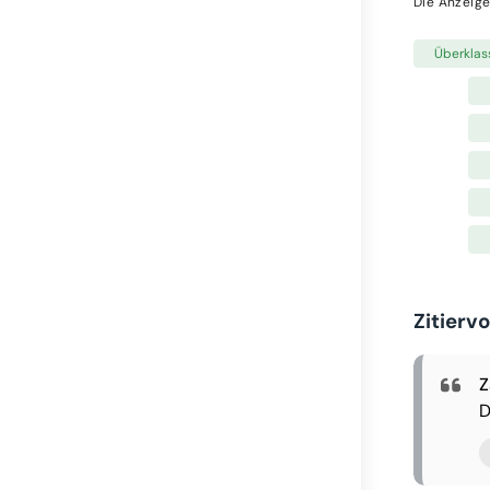
Die Anzeige
Überklas
Zitierv
Z
D