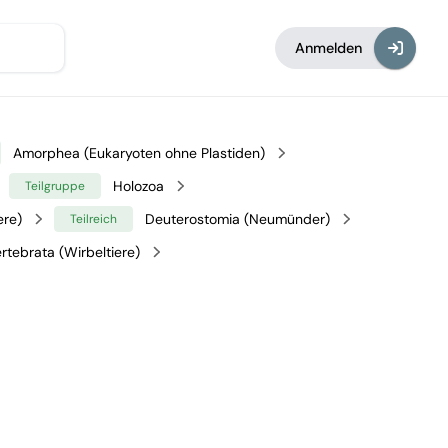
Anmelden
Amorphea (Eukaryoten ohne Plastiden)
Holozoa
Teilgruppe
ere)
Deuterostomia (Neumünder)
Teilreich
rtebrata (Wirbeltiere)