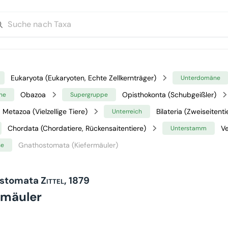
Eukaryota (Eukaryoten, Echte Zellkernträger)
Unterdomäne
Obazoa
Opisthokonta (Schubgeißler)
ne
Supergruppe
Metazoa (Vielzellige Tiere)
Bilateria (Zweiseitenti
Unterreich
Chordata (Chordatiere, Rückensaitentiere)
Ve
Unterstamm
Gnathostomata (Kiefermäuler)
se
stomata
Zittel, 1879
rmäuler