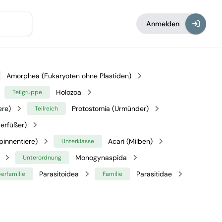
Anmelden
Amorphea (Eukaryoten ohne Plastiden)
Holozoa
Teilgruppe
ere)
Protostomia (Urmünder)
Teilreich
erfüßer)
pinnentiere)
Acari (Milben)
Unterklasse
Monogynaspida
Unterordnung
Parasitoidea
Parasitidae
erfamilie
Familie