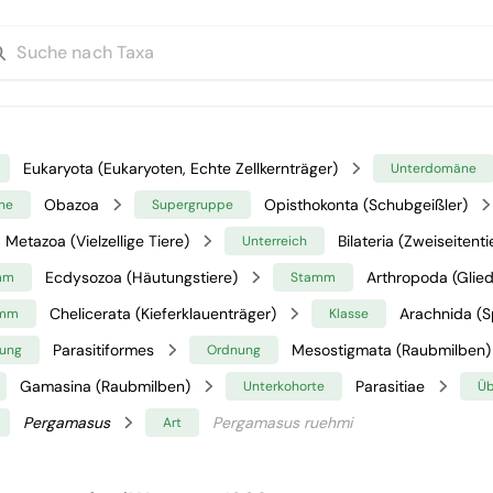
Eukaryota (Eukaryoten, Echte Zellkernträger)
Unterdomäne
Obazoa
Opisthokonta (Schubgeißler)
ne
Supergruppe
Metazoa (Vielzellige Tiere)
Bilateria (Zweiseitenti
Unterreich
Ecdysozoa (Häutungstiere)
Arthropoda (Glied
mm
Stamm
Chelicerata (Kieferklauenträger)
Arachnida (S
amm
Klasse
Parasitiformes
Mesostigmata (Raubmilben)
ung
Ordnung
Gamasina (Raubmilben)
Parasitiae
Unterkohorte
Üb
Pergamasus
Pergamasus ruehmi
Art