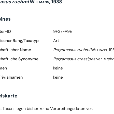
asus ruehmi
Willmann, 1938
eines
ter-ID
9F37FA9E
scher Rang/Taxatyp
Art
haftlicher Name
Pergamasus ruehmi
Willmann, 19
haftliche Synonyme
Pergamasus crassipes
var.
rueh
amen
keine
Trivialnamen
keine
iskarte
s Taxon liegen bisher keine Verbreitungsdaten vor.