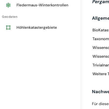
Pergam
Fledermaus-Winterkontrollen
Geodaten
Allgem
Höhlenkatastergebiete
BioKatas
Taxonomi
Wissensc
Wissensc
Trivialn
Weitere 
Nachwe
Für diese