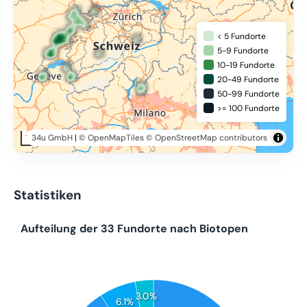
< 5 Fundorte
5-9 Fundorte
10-19 Fundorte
20-49 Fundorte
50-99 Fundorte
>= 100 Fundorte
34u GmbH
|
© OpenMapTiles
© OpenStreetMap contributors
100 km
Statistiken
Aufteilung der 33 Fundorte nach Biotopen
3.0%
6.1%