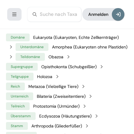
Anmelden
Eukaryota (Eukaryoten, Echte Zellkernträger)
Domäne
Amorphea (Eukaryoten ohne Plastiden)
Unterdomäne
Obazoa
Teildomäne
Opisthokonta (Schubgeißler)
Supergruppe
Holozoa
Teilgruppe
Metazoa (Vielzellige Tiere)
Reich
Bilateria (Zweiseitentiere)
Unterreich
Protostomia (Urmünder)
Teilreich
Ecdysozoa (Häutungstiere)
Überstamm
Arthropoda (Gliederfüßer)
Stamm