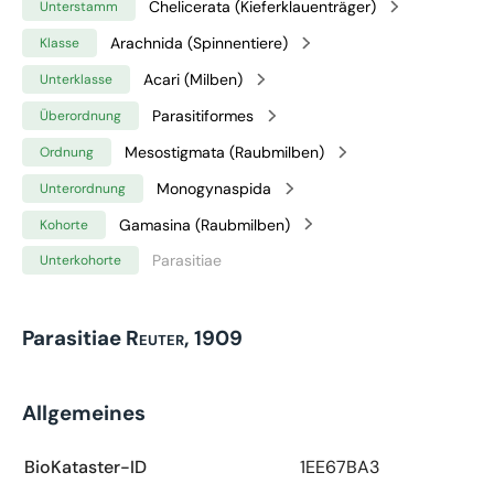
Chelicerata (Kieferklauenträger)
Unterstamm
Arachnida (Spinnentiere)
Klasse
Acari (Milben)
Unterklasse
Parasitiformes
Überordnung
Mesostigmata (Raubmilben)
Ordnung
Monogynaspida
Unterordnung
Gamasina (Raubmilben)
Kohorte
Parasitiae
Unterkohorte
Parasitiae
Reuter, 1909
Allgemeines
BioKataster-ID
1EE67BA3