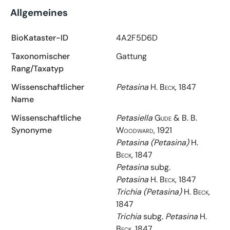
Allgemeines
BioKataster-ID
4A2F5D6D
Taxonomischer
Gattung
Rang/Taxatyp
Wissenschaftlicher
Petasina
H. Beck, 1847
Name
Wissenschaftliche
Petasiella
Gude & B. B.
Synonyme
Woodward, 1921
Petasina (Petasina)
H.
Beck, 1847
Petasina
subg.
Petasina
H. Beck, 1847
Trichia (Petasina)
H. Beck,
1847
Trichia
subg.
Petasina
H.
Beck, 1847