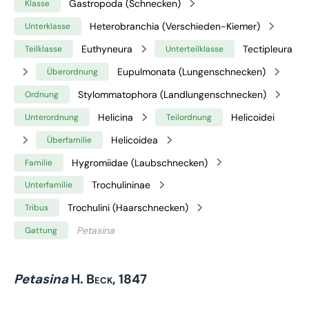
Gastropoda (Schnecken)
Klasse
Heterobranchia (Verschieden-Kiemer)
Unterklasse
Euthyneura
Tectipleura
Teilklasse
Unterteilklasse
Eupulmonata (Lungenschnecken)
Überordnung
Stylommatophora (Landlungenschnecken)
Ordnung
Helicina
Helicoidei
Unterordnung
Teilordnung
Helicoidea
Überfamilie
Hygromiidae (Laubschnecken)
Familie
Trochulininae
Unterfamilie
Trochulini (Haarschnecken)
Tribus
Petasina
Gattung
Petasina
H. Beck, 1847