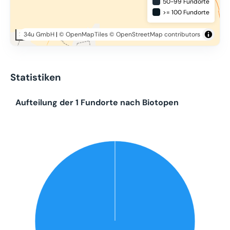
50-99 Fundorte
>= 100 Fundorte
34u GmbH
|
© OpenMapTiles
© OpenStreetMap contributors
20 km
Statistiken
Aufteilung der 1 Fundorte nach Biotopen