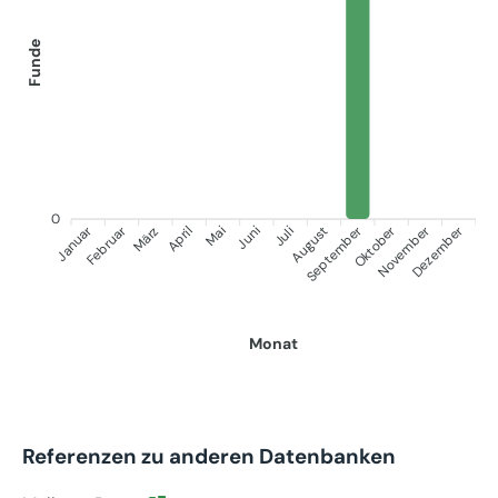
Funde
0
Januar
September
Oktober
Dezember
Februar
November
März
April
Juni
Juli
Mai
August
Monat
Referenzen zu anderen Datenbanken