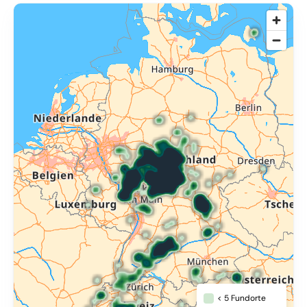
© OpenMapTiles
,
OpenStreetMap
,
34u GmbH
< 5 Fundorte