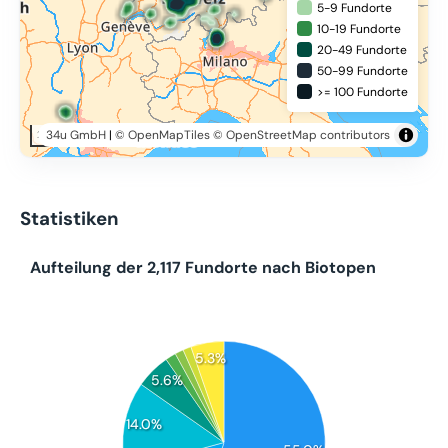
5-9 Fundorte
10-19 Fundorte
20-49 Fundorte
50-99 Fundorte
>= 100 Fundorte
34u GmbH
|
© OpenMapTiles
© OpenStreetMap contributors
200 km
Statistiken
Aufteilung der 2,117 Fundorte nach Biotopen
5.3%
5.6%
14.0%