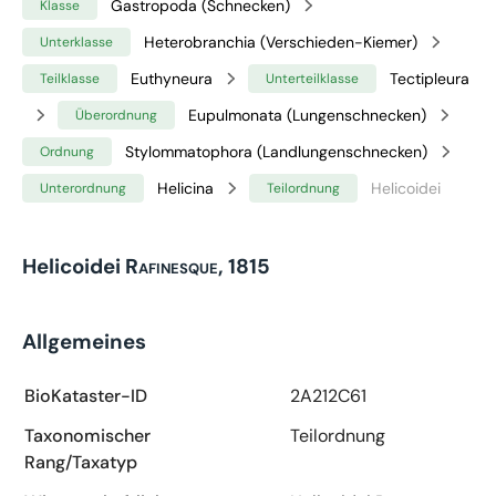
Gastropoda (Schnecken)
Klasse
Heterobranchia (Verschieden-Kiemer)
Unterklasse
Euthyneura
Tectipleura
Teilklasse
Unterteilklasse
Eupulmonata (Lungenschnecken)
Überordnung
Stylommatophora (Landlungenschnecken)
Ordnung
Helicina
Helicoidei
Unterordnung
Teilordnung
Helicoidei
Rafinesque, 1815
Allgemeines
BioKataster-ID
2A212C61
Taxonomischer
Teilordnung
Rang/Taxatyp