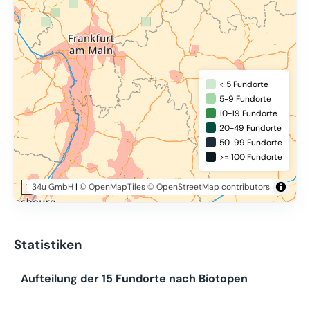
< 5 Fundorte
5-9 Fundorte
10-19 Fundorte
20-49 Fundorte
50-99 Fundorte
>= 100 Fundorte
34u GmbH
|
© OpenMapTiles
© OpenStreetMap contributors
50 km
Statistiken
Aufteilung der 15 Fundorte nach Biotopen