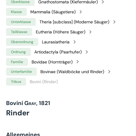
Gnathostomata (Kiefermäuler)
Überklasse
Mammalia (Säugetiere)
Klasse
Theria [subclass] (Moderne Säuger)
Unterklasse
Eutheria (Höhere Säuger)
Teilklasse
Laurasiatheria
Überordnung
Artiodactyla (Paarhufer)
Ordnung
Bovidae (Hornträger)
Familie
Bovinae (Waldböcke und Rinder)
Unterfamilie
Bovini (Rinder)
Tribus
Bovini
Gray, 1821
Rinder
Allgemeines