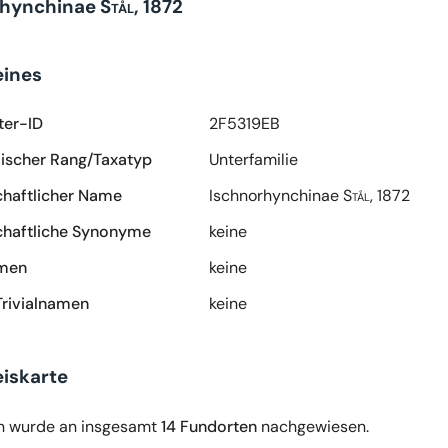
rhynchinae
Stål, 1872
eines
ter-ID
2F5319EB
scher Rang/Taxatyp
Unterfamilie
haftlicher Name
Ischnorhynchinae
Stål, 1872
haftliche Synonyme
keine
amen
keine
Trivialnamen
keine
iskarte
n wurde an insgesamt
14 Fundorten
nachgewiesen.