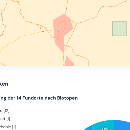
iken
ung der 14 Fundorte nach Biotopen
e [12]
and [1]
höhle [1]
7.1%