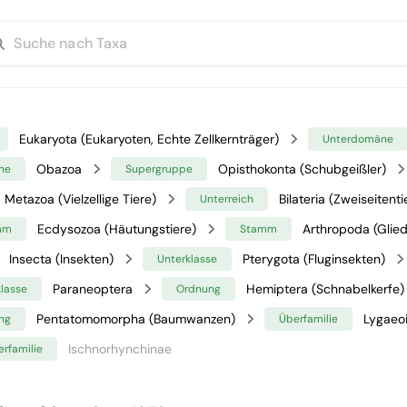
Eukaryota (Eukaryoten, Echte Zellkernträger)
Unterdomäne
Obazoa
Opisthokonta (Schubgeißler)
ne
Supergruppe
Metazoa (Vielzellige Tiere)
Bilateria (Zweiseitenti
Unterreich
Ecdysozoa (Häutungstiere)
Arthropoda (Glied
mm
Stamm
Insecta (Insekten)
Pterygota (Fluginsekten)
Unterklasse
Paraneoptera
Hemiptera (Schnabelkerfe)
klasse
Ordnung
Pentatomomorpha (Baumwanzen)
Lygaeo
ng
Überfamilie
Ischnorhynchinae
erfamilie