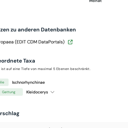
Monat
nzen zu anderen Datenbanken
ropaea (EDIT CDM DataPortals)
eordnete Taxa
 ist auf eine Tiefe von maximal 5 Ebenen beschränkt.
Ischnorhynchinae
lie
Kleidocerys
Gattung
orschlag