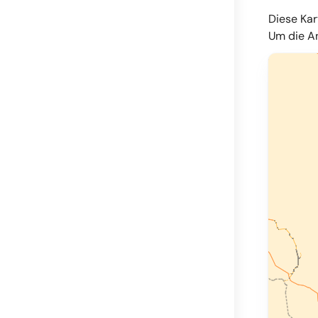
Diese Kar
Um die An
© OpenMapT