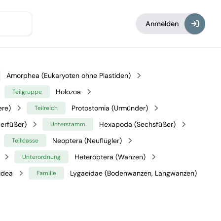
Anmelden
Amorphea (Eukaryoten ohne Plastiden)
Holozoa
Teilgruppe
ere)
Protostomia (Urmünder)
Teilreich
erfüßer)
Hexapoda (Sechsfüßer)
Unterstamm
Neoptera (Neuflügler)
Teilklasse
Heteroptera (Wanzen)
Unterordnung
idea
Lygaeidae (Bodenwanzen, Langwanzen)
Familie