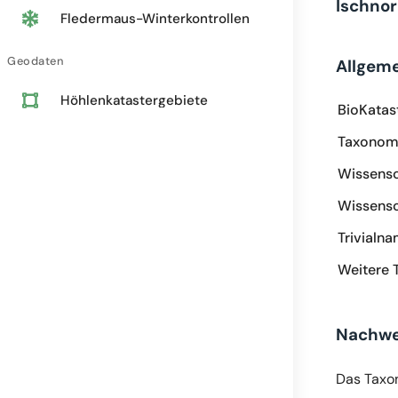
Ischno
Fledermaus-Winterkontrollen
Geodaten
Allgem
Höhlenkatastergebiete
BioKatas
Taxonomi
Wissensc
Wissensc
Trivialn
Weitere 
Nachwe
Das Taxo