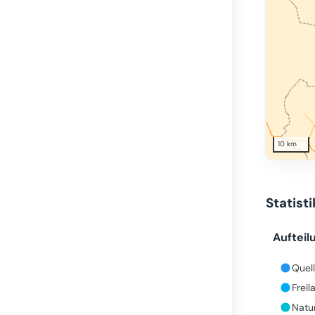
10 km
Statist
Aufteil
Quell
Freil
Natur