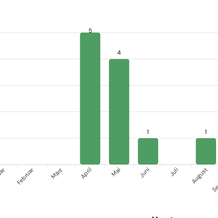
5
4
1
1
uar
Februar
Se
März
April
Mai
Juni
Juli
August