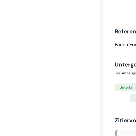
Refere
Fauna Eu
Unterg
Die Anzeige
Unterfami
Zitierv