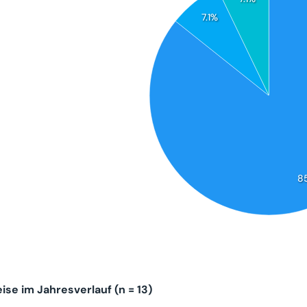
7.1%
8
se im Jahresverlauf (n = 13)