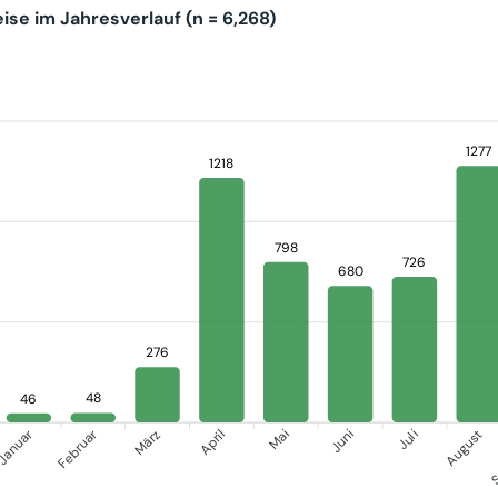
se im Jahresverlauf (n = 6,268)
1277
1218
798
726
680
276
48
46
Januar
S
Februar
März
April
Juni
Juli
Mai
August