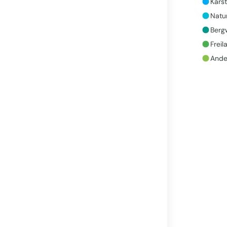
Karst
Natu
Bergw
Freil
Ander