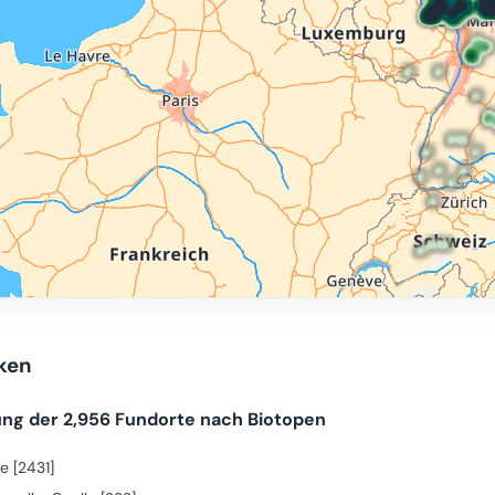
iken
ung der 2,956 Fundorte nach Biotopen
e [2431]