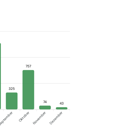
757
325
74
43
eptember
Oktober
Dezember
November