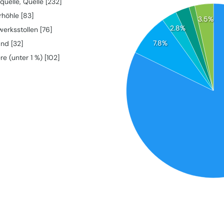
quelle, Quelle [232]
rhöhle [83]
3.5%
2.8%
erksstollen [76]
7.8%
and [32]
e (unter 1 %) [102]