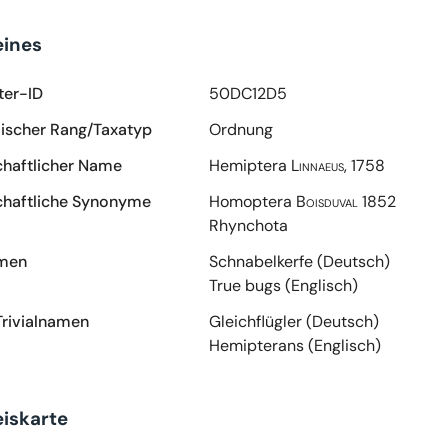
eines
ter-ID
50DC12D5
scher Rang/Taxatyp
Ordnung
haftlicher Name
Hemiptera
Linnaeus, 1758
haftliche Synonyme
Homoptera
Boisduval 1852
Rhynchota
amen
Schnabelkerfe (Deutsch)
True bugs (Englisch)
Trivialnamen
Gleichflügler (Deutsch)
Hemipterans (Englisch)
iskarte