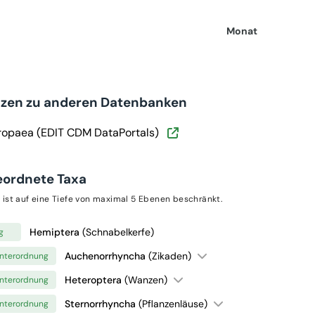
Monat
nzen zu anderen Datenbanken
ropaea (EDIT CDM DataPortals)
eordnete Taxa
 ist auf eine Tiefe von maximal 5 Ebenen beschränkt.
Hemiptera
(Schnabelkerfe)
g
Auchenorrhyncha
(Zikaden)
nterordnung
Heteroptera
(Wanzen)
nterordnung
Sternorrhyncha
(Pflanzenläuse)
nterordnung