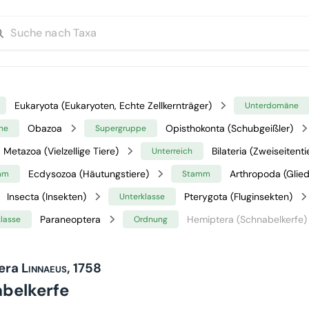
Eukaryota (Eukaryoten, Echte Zellkernträger)
Unterdomäne
Obazoa
Opisthokonta (Schubgeißler)
ne
Supergruppe
Metazoa (Vielzellige Tiere)
Bilateria (Zweiseitenti
Unterreich
Ecdysozoa (Häutungstiere)
Arthropoda (Glied
mm
Stamm
Insecta (Insekten)
Pterygota (Fluginsekten)
Unterklasse
Paraneoptera
Hemiptera (Schnabelkerfe)
klasse
Ordnung
era
Linnaeus, 1758
belkerfe