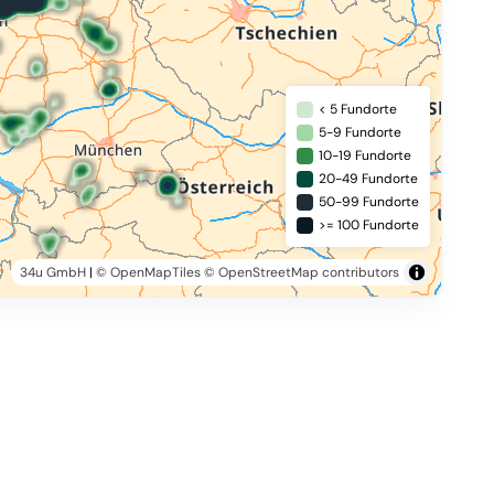
< 5 Fundorte
5-9 Fundorte
10-19 Fundorte
20-49 Fundorte
50-99 Fundorte
>= 100 Fundorte
34u GmbH
|
© OpenMapTiles
© OpenStreetMap contributors