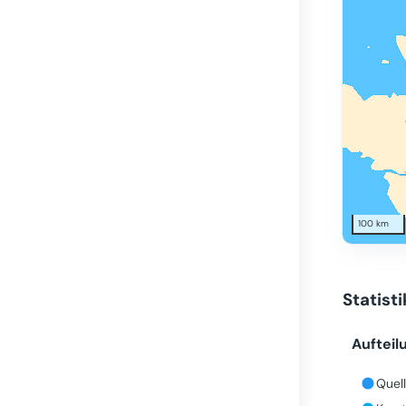
100 km
Statist
Aufteil
Quell