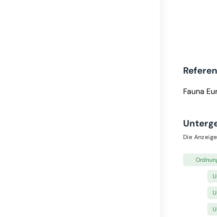
Refere
Fauna Eu
Unterg
Die Anzeige
Ordnun
U
U
U