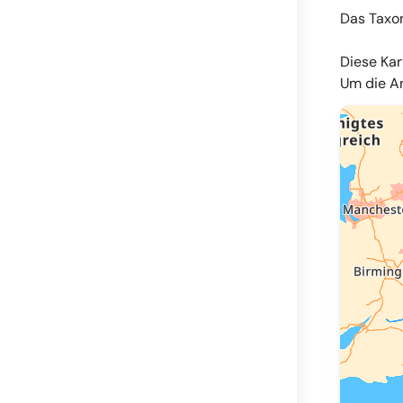
Das Taxo
Diese Kar
Um die An
© OpenMapT