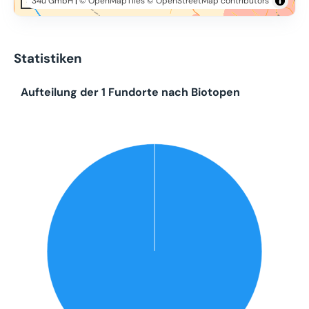
34u GmbH
|
© OpenMapTiles
© OpenStreetMap contributors
10 km
Statistiken
Aufteilung der 1 Fundorte nach Biotopen