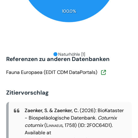
100.0%
Naturhöhle [1]
Referenzen zu anderen Datenbanken
Fauna Europaea (EDIT CDM DataPortals)
Zitiervorschlag
Zaenker, S. & Zaenker, C.
(2026): BioKataster
- Biospeläologische Datenbank.
Coturnix
coturnix
(Linnaeus, 1758)
(ID: 2F0C64D1).
Available at