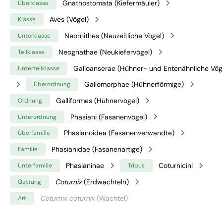
Gnathostomata (Kiefermäuler)
Überklasse
Aves (Vögel)
Klasse
Neornithes (Neuzeitliche Vögel)
Unterklasse
Neognathae (Neukiefervögel)
Teilklasse
Galloanserae (Hühner- und Entenähnliche Vög
Unterteilklasse
Gallomorphae (Hühnerförmige)
Überordnung
Galliformes (Hühnervögel)
Ordnung
Phasiani (Fasanenvögel)
Unterordnung
Phasianoidea (Fasanenverwandte)
Überfamilie
Phasianidae (Fasanenartige)
Familie
Phasianinae
Coturnicini
Unterfamilie
Tribus
Coturnix
(Erdwachteln)
Gattung
Coturnix coturnix
(Wachtel)
Art