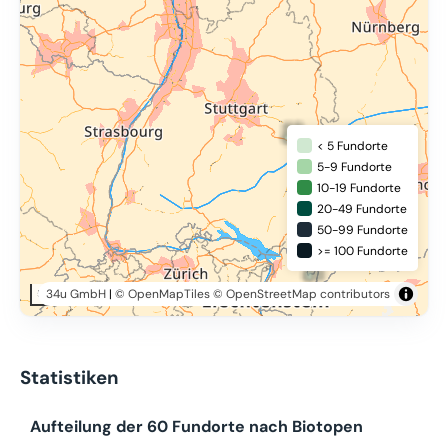
< 5 Fundorte
5-9 Fundorte
10-19 Fundorte
20-49 Fundorte
50-99 Fundorte
>= 100 Fundorte
34u GmbH
|
© OpenMapTiles
© OpenStreetMap contributors
50 km
Statistiken
Aufteilung der 60 Fundorte nach Biotopen