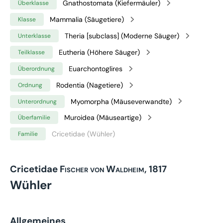
Gnathostomata (Kiefermäuler)
Überklasse
Mammalia (Säugetiere)
Klasse
Theria [subclass] (Moderne Säuger)
Unterklasse
Eutheria (Höhere Säuger)
Teilklasse
Euarchontoglires
Überordnung
Rodentia (Nagetiere)
Ordnung
Myomorpha (Mäuseverwandte)
Unterordnung
Muroidea (Mäuseartige)
Überfamilie
Cricetidae (Wühler)
Familie
Cricetidae
Fischer von Waldheim, 1817
Wühler
Allgemeines