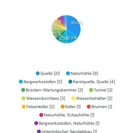
3.3%
35.0%
3.3%
5.0%
5.0%
5.0%
6.7%
15.0%
8.3%
Quelle [21]
Naturhöhle [9]
Bergwerksstollen [5]
Karstquelle, Quelle [4]
Brücken-Wartungskammer [3]
Tunnel [3]
Wasserdurchlass [3]
Wasserbehälter [2]
Felsenkeller [2]
Keller [1]
Brunnen [1]
Naturhöhle, Schauhöhle [1]
Bergwerksstollen, Naturhöhle [1]
Unterirdischer Sandabbau [1]