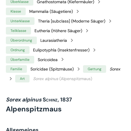
Gnathostomata (Kiefermäuler)
Überklasse
Mammalia (Säugetiere)
Klasse
Theria [subclass] (Moderne Säuger)
Unterklasse
Eutheria (Höhere Säuger)
Teilklasse
Laurasiatheria
Überordnung
Eulipotyphla (Insektenfresser)
Ordnung
Soricoidea
Überfamilie
Soricidae (Spitzmäuse)
Sorex
Familie
Gattung
Sorex alpinus
(Alpenspitzmaus)
Art
Sorex alpinus
Schinz, 1837
Alpenspitzmaus
Allgemeines