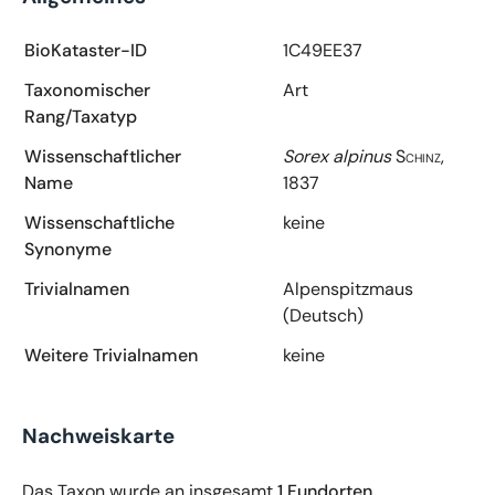
BioKataster-ID
1C49EE37
Taxonomischer
Art
Rang/Taxatyp
Wissenschaftlicher
Sorex alpinus
Schinz,
Name
1837
Wissenschaftliche
keine
Synonyme
Trivialnamen
Alpenspitzmaus
(Deutsch)
Weitere Trivialnamen
keine
Nachweiskarte
Das Taxon wurde an insgesamt
1 Fundorten