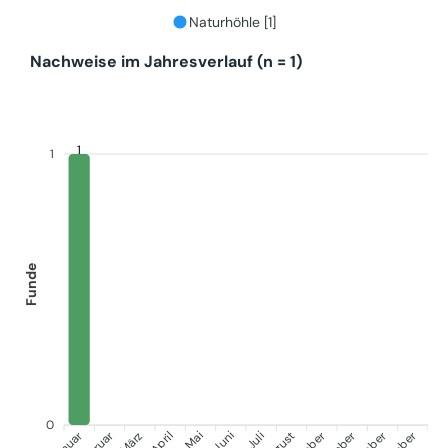
Naturhöhle [1]
Nachweise im Jahresverlauf (n = 1)
1
1
Funde
0
Januar
März
April
Juni
Juli
Mai
August