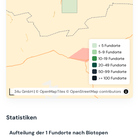
< 5 Fundorte
5-9 Fundorte
10-19 Fundorte
20-49 Fundorte
50-99 Fundorte
>= 100 Fundorte
34u GmbH
|
© OpenMapTiles
© OpenStreetMap contributors
20 km
Statistiken
Aufteilung der 1 Fundorte nach Biotopen