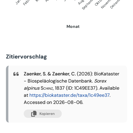
September
Oktober
Dezember
Februar
November
Monat
Zitiervorschlag
Zaenker, S. & Zaenker, C.
(2026): BioKataster
- Biospeläologische Datenbank.
Sorex
alpinus
Schinz, 1837
(ID: 1C49EE37). Available
at
https://biokataster.de/taxa/1c49ee37
.
Accessed on 2026-08-06.
Kopieren