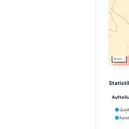
10 km
Statist
Aufteil
Quell
Karst