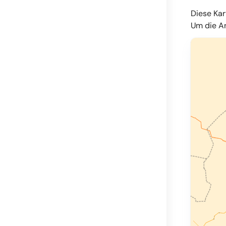
Diese Kar
Um die An
© OpenMapT