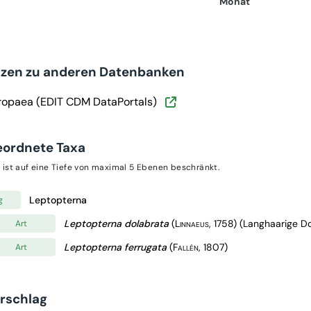
Monat
nzen zu anderen Datenbanken
ropaea (EDIT CDM DataPortals)
eordnete Taxa
 ist auf eine Tiefe von maximal 5 Ebenen beschränkt.
Leptopterna
g
Leptopterna dolabrata
(Linnaeus, 1758)
(Langhaarige D
Art
Leptopterna ferrugata
(Fallén, 1807)
Art
orschlag