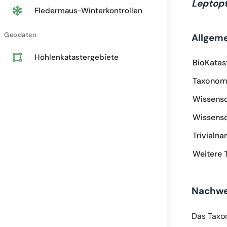
Leptop
Fledermaus-Winterkontrollen
Geodaten
Allgem
Höhlenkatastergebiete
BioKatas
Taxonomi
Wissensc
Wissensc
Trivialn
Weitere 
Nachwe
Das Taxo