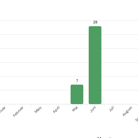
28
7
nuar
S
Februar
März
April
Juni
Juli
Mai
August