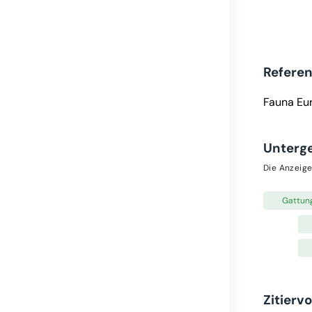
Refere
Fauna Eu
Unterg
Die Anzeige
Gattun
Zitierv