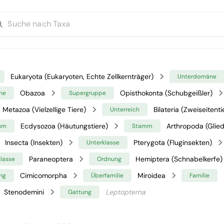
Eukaryota (Eukaryoten, Echte Zellkernträger)
Unterdomäne
Obazoa
Opisthokonta (Schubgeißler)
ne
Supergruppe
Metazoa (Vielzellige Tiere)
Bilateria (Zweiseitenti
Unterreich
Ecdysozoa (Häutungstiere)
Arthropoda (Glied
mm
Stamm
Insecta (Insekten)
Pterygota (Fluginsekten)
Unterklasse
Paraneoptera
Hemiptera (Schnabelkerfe)
klasse
Ordnung
Cimicomorpha
Miroidea
ng
Überfamilie
Familie
Stenodemini
Leptopterna
Gattung