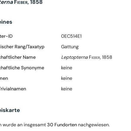
terna
Fieber, 1858
eines
ter-ID
0EC514E1
scher Rang/Taxatyp
Gattung
haftlicher Name
Leptopterna
Fieber, 1858
haftliche Synonyme
keine
amen
keine
Trivialnamen
keine
iskarte
n wurde an insgesamt
30 Fundorten
nachgewiesen.