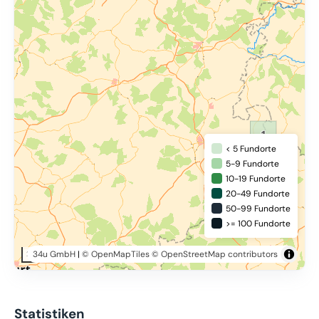
< 5 Fundorte
5-9 Fundorte
10-19 Fundorte
20-49 Fundorte
50-99 Fundorte
>= 100 Fundorte
34u GmbH
|
© OpenMapTiles
© OpenStreetMap contributors
20 km
Statistiken