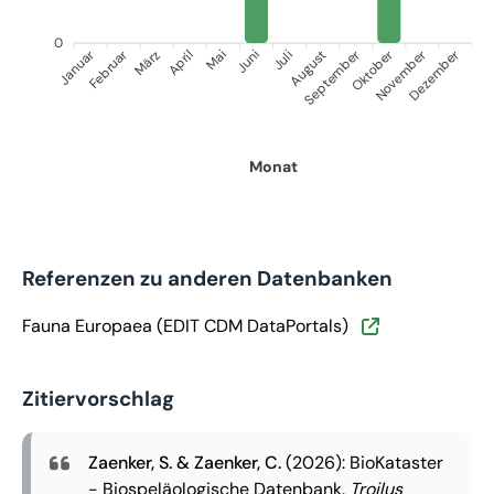
0
Januar
September
Oktober
Dezember
Februar
November
März
April
Juni
Juli
Mai
August
Monat
Referenzen zu anderen Datenbanken
Fauna Europaea (EDIT CDM DataPortals)
Zitiervorschlag
Zaenker, S. & Zaenker, C.
(2026): BioKataster
- Biospeläologische Datenbank.
Troilus