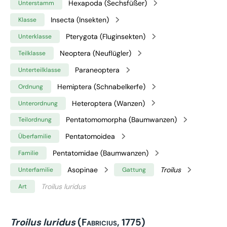
Hexapoda (Sechsfüßer)
Unterstamm
Insecta (Insekten)
Klasse
Pterygota (Fluginsekten)
Unterklasse
Neoptera (Neuflügler)
Teilklasse
Paraneoptera
Unterteilklasse
Hemiptera (Schnabelkerfe)
Ordnung
Heteroptera (Wanzen)
Unterordnung
Pentatomomorpha (Baumwanzen)
Teilordnung
Pentatomoidea
Überfamilie
Pentatomidae (Baumwanzen)
Familie
Asopinae
Troilus
Unterfamilie
Gattung
Troilus luridus
Art
Troilus luridus
(Fabricius, 1775)