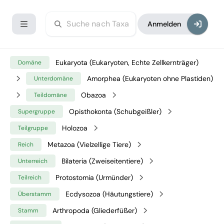
Anmelden
Eukaryota (Eukaryoten, Echte Zellkernträger)
Domäne
Amorphea (Eukaryoten ohne Plastiden)
Unterdomäne
Obazoa
Teildomäne
Opisthokonta (Schubgeißler)
Supergruppe
Holozoa
Teilgruppe
Metazoa (Vielzellige Tiere)
Reich
Bilateria (Zweiseitentiere)
Unterreich
Protostomia (Urmünder)
Teilreich
Ecdysozoa (Häutungstiere)
Überstamm
Arthropoda (Gliederfüßer)
Stamm