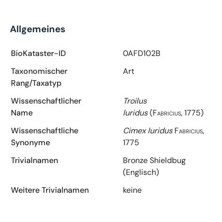
Allgemeines
BioKataster-ID
0AFD102B
Taxonomischer
Art
Rang/Taxatyp
Wissenschaftlicher
Troilus
Name
luridus
(Fabricius, 1775)
Wissenschaftliche
Cimex luridus
Fabricius,
Synonyme
1775
Trivialnamen
Bronze Shieldbug
(Englisch)
Weitere Trivialnamen
keine