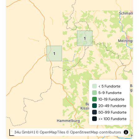
< 5 Fundorte
5-9 Fundorte
10-19 Fundorte
20-49 Fundorte
50-99 Fundorte
>= 100 Fundorte
34u GmbH
|
© OpenMapTiles
© OpenStreetMap contributors
10 km