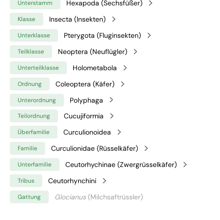
Hexapoda (Sechsfüßer)
Unterstamm
Insecta (Insekten)
Klasse
Pterygota (Fluginsekten)
Unterklasse
Neoptera (Neuflügler)
Teilklasse
Holometabola
Unterteilklasse
Coleoptera (Käfer)
Ordnung
Polyphaga
Unterordnung
Cucujiformia
Teilordnung
Curculionoidea
Überfamilie
Curculionidae (Rüsselkäfer)
Familie
Ceutorhychinae (Zwergrüsselkäfer)
Unterfamilie
Ceutorhynchini
Tribus
Glocianus
(Milchsaftrüssler)
Gattung