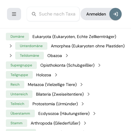
Anmelden
Eukaryota (Eukaryoten, Echte Zellkernträger)
Domäne
Amorphea (Eukaryoten ohne Plastiden)
Unterdomäne
Obazoa
Teildomäne
Opisthokonta (Schubgeißler)
Supergruppe
Holozoa
Teilgruppe
Metazoa (Vielzellige Tiere)
Reich
Bilateria (Zweiseitentiere)
Unterreich
Protostomia (Urmünder)
Teilreich
Ecdysozoa (Häutungstiere)
Überstamm
Arthropoda (Gliederfüßer)
Stamm