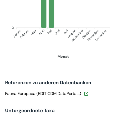
0
Januar
September
Oktober
Dezember
Februar
November
März
April
Juni
Juli
Mai
August
Monat
Referenzen zu anderen Datenbanken
Fauna Europaea (EDIT CDM DataPortals)
Untergeordnete Taxa