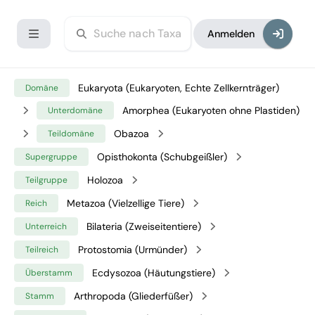
Anmelden
Eukaryota (Eukaryoten, Echte Zellkernträger)
Domäne
Amorphea (Eukaryoten ohne Plastiden)
Unterdomäne
Obazoa
Teildomäne
Opisthokonta (Schubgeißler)
Supergruppe
Holozoa
Teilgruppe
Metazoa (Vielzellige Tiere)
Reich
Bilateria (Zweiseitentiere)
Unterreich
Protostomia (Urmünder)
Teilreich
Ecdysozoa (Häutungstiere)
Überstamm
Arthropoda (Gliederfüßer)
Stamm