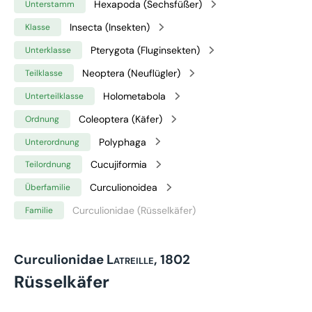
Hexapoda (Sechsfüßer)
Unterstamm
Insecta (Insekten)
Klasse
Pterygota (Fluginsekten)
Unterklasse
Neoptera (Neuflügler)
Teilklasse
Holometabola
Unterteilklasse
Coleoptera (Käfer)
Ordnung
Polyphaga
Unterordnung
Cucujiformia
Teilordnung
Curculionoidea
Überfamilie
Curculionidae (Rüsselkäfer)
Familie
Curculionidae
Latreille, 1802
Rüsselkäfer