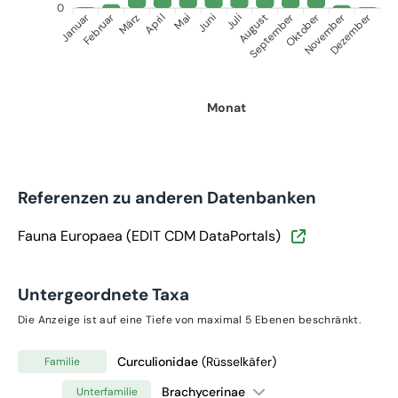
0
Januar
September
Oktober
Dezember
Februar
November
März
April
Juni
Juli
Mai
August
Monat
Referenzen zu anderen Datenbanken
Fauna Europaea (EDIT CDM DataPortals)
Untergeordnete Taxa
Die Anzeige ist auf eine Tiefe von maximal 5 Ebenen beschränkt.
Curculionidae
(Rüsselkäfer)
Familie
Brachycerinae
Unterfamilie