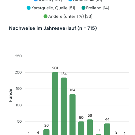
Karstquelle, Quelle [51]
Freiland [14]
Andere (unter 1 %) [33]
Nachweise im Jahresverlauf (n = 715)
250
201
200
184
150
134
Funde
100
56
50
44
50
26
11
4
3
1
1