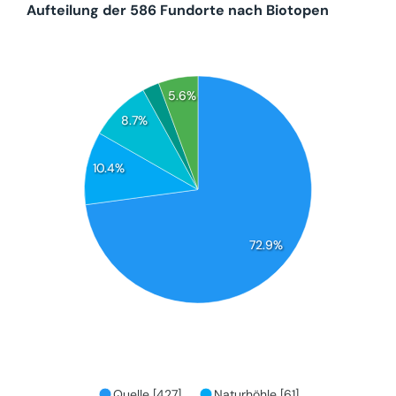
Aufteilung der 586 Fundorte nach Biotopen
5.6%
8.7%
10.4%
72.9%
Quelle [427]
Naturhöhle [61]