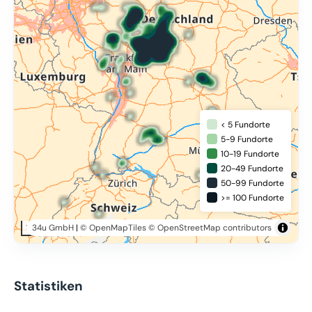
< 5 Fundorte
5-9 Fundorte
10-19 Fundorte
20-49 Fundorte
50-99 Fundorte
>= 100 Fundorte
34u GmbH
|
© OpenMapTiles
© OpenStreetMap contributors
100 km
Statistiken