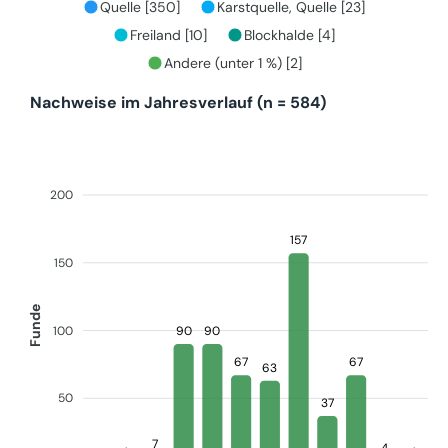
Quelle [350]
Karstquelle, Quelle [23]
Freiland [10]
Blockhalde [4]
Andere (unter 1 %) [2]
Nachweise im Jahresverlauf (n = 584)
200
157
150
Funde
100
90
90
67
67
63
50
37
7
4