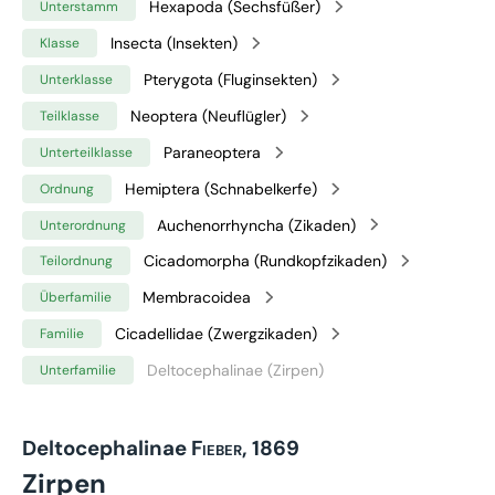
Hexapoda (Sechsfüßer)
Unterstamm
Insecta (Insekten)
Klasse
Pterygota (Fluginsekten)
Unterklasse
Neoptera (Neuflügler)
Teilklasse
Paraneoptera
Unterteilklasse
Hemiptera (Schnabelkerfe)
Ordnung
Auchenorrhyncha (Zikaden)
Unterordnung
Cicadomorpha (Rundkopfzikaden)
Teilordnung
Membracoidea
Überfamilie
Cicadellidae (Zwergzikaden)
Familie
Deltocephalinae (Zirpen)
Unterfamilie
Deltocephalinae
Fieber, 1869
Zirpen