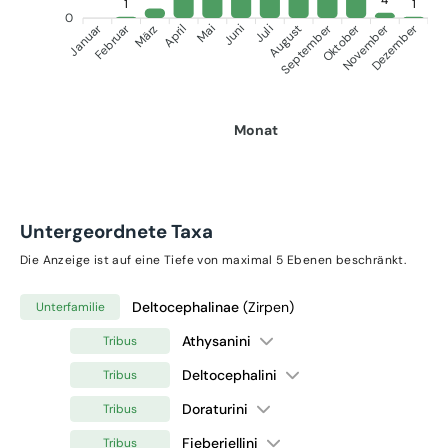
1
1
0
Januar
Februar
September
Oktober
November
Dezember
März
April
Mai
Juni
Juli
August
Monat
Untergeordnete Taxa
Die Anzeige ist auf eine Tiefe von maximal 5 Ebenen beschränkt.
Deltocephalinae
(Zirpen)
Unterfamilie
Athysanini
Tribus
Deltocephalini
Tribus
Doraturini
Tribus
Fieberiellini
Tribus