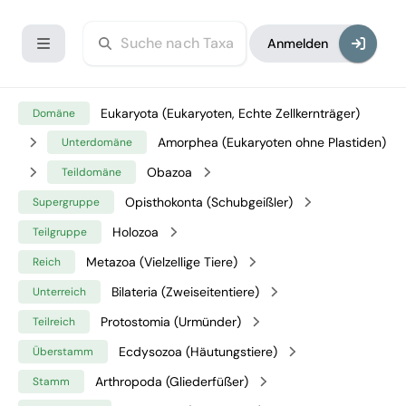
Anmelden
Eukaryota (Eukaryoten, Echte Zellkernträger)
Domäne
Amorphea (Eukaryoten ohne Plastiden)
Unterdomäne
Obazoa
Teildomäne
Opisthokonta (Schubgeißler)
Supergruppe
Holozoa
Teilgruppe
Metazoa (Vielzellige Tiere)
Reich
Bilateria (Zweiseitentiere)
Unterreich
Protostomia (Urmünder)
Teilreich
Ecdysozoa (Häutungstiere)
Überstamm
Arthropoda (Gliederfüßer)
Stamm