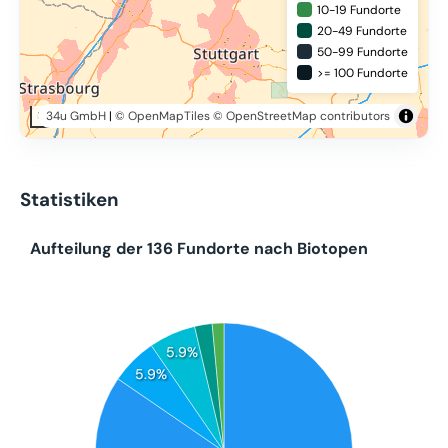
10-19 Fundorte
20-49 Fundorte
50-99 Fundorte
>= 100 Fundorte
34u GmbH
|
© OpenMapTiles
© OpenStreetMap contributors
50 km
Statistiken
Aufteilung der 136 Fundorte nach Biotopen
5.9%
5.9%