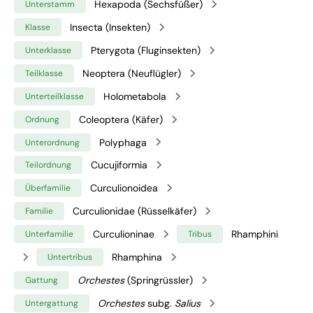
Hexapoda (Sechsfüßer)
Unterstamm
Insecta (Insekten)
Klasse
Pterygota (Fluginsekten)
Unterklasse
Neoptera (Neuflügler)
Teilklasse
Holometabola
Unterteilklasse
Coleoptera (Käfer)
Ordnung
Polyphaga
Unterordnung
Cucujiformia
Teilordnung
Curculionoidea
Überfamilie
Curculionidae (Rüsselkäfer)
Familie
Curculioninae
Rhamphini
Unterfamilie
Tribus
Rhamphina
Untertribus
Orchestes
(Springrüssler)
Gattung
Orchestes
subg.
Salius
Untergattung