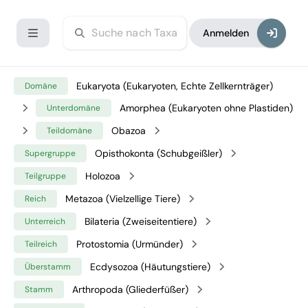
Anmelden
Eukaryota (Eukaryoten, Echte Zellkernträger)
Domäne
Amorphea (Eukaryoten ohne Plastiden)
Unterdomäne
Obazoa
Teildomäne
Opisthokonta (Schubgeißler)
Supergruppe
Holozoa
Teilgruppe
Metazoa (Vielzellige Tiere)
Reich
Bilateria (Zweiseitentiere)
Unterreich
Protostomia (Urmünder)
Teilreich
Ecdysozoa (Häutungstiere)
Überstamm
Arthropoda (Gliederfüßer)
Stamm