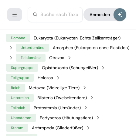
Anmelden
Eukaryota (Eukaryoten, Echte Zellkernträger)
Domäne
Amorphea (Eukaryoten ohne Plastiden)
Unterdomäne
Obazoa
Teildomäne
Opisthokonta (Schubgeißler)
Supergruppe
Holozoa
Teilgruppe
Metazoa (Vielzellige Tiere)
Reich
Bilateria (Zweiseitentiere)
Unterreich
Protostomia (Urmünder)
Teilreich
Ecdysozoa (Häutungstiere)
Überstamm
Arthropoda (Gliederfüßer)
Stamm