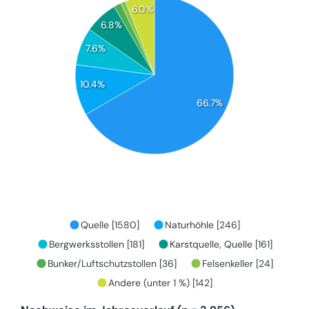
6.0%
6.8%
7.6%
10.4%
66.7%
Quelle [1580]
Naturhöhle [246]
Bergwerksstollen [181]
Karstquelle, Quelle [161]
Bunker/Luftschutzstollen [36]
Felsenkeller [24]
Andere (unter 1 %) [142]