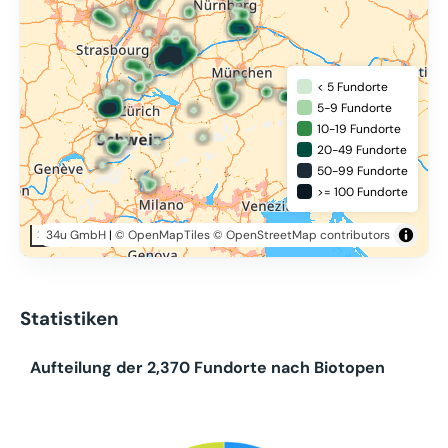
< 5 Fundorte
5-9 Fundorte
10-19 Fundorte
20-49 Fundorte
50-99 Fundorte
>= 100 Fundorte
34u GmbH
|
© OpenMapTiles
© OpenStreetMap contributors
200 km
Statistiken
Aufteilung der 2,370 Fundorte nach Biotopen