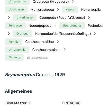
Crustacea (Krebstiere)
Unterstamm
Multicrustacea
Hexanauplia
Überklasse
Klasse
Copepoda (Ruderfußkrebse)
Unterklasse
Neocopepoda
Podoplea
Teilklasse
Überordnung
Harpacticoida (Raupenhüpferlinge)
Ordnung
Canthocamptidae
Familie
Canthocamptinae
Unterfamilie
Bryocamptus
Gattung
Bryocamptus
Chappuis, 1929
Allgemeines
BioKataster-ID
C7646148