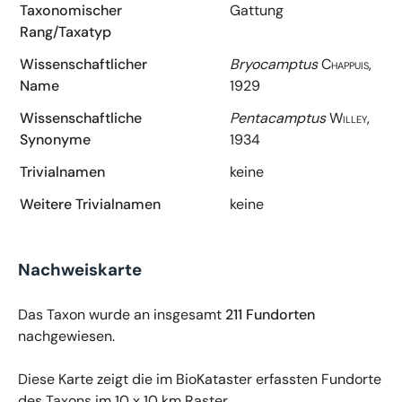
Taxonomischer
Gattung
Rang/Taxatyp
Wissenschaftlicher
Bryocamptus
Chappuis,
Name
1929
Wissenschaftliche
Pentacamptus
Willey,
Synonyme
1934
Trivialnamen
keine
Weitere Trivialnamen
keine
Nachweiskarte
Das Taxon wurde an insgesamt
211 Fundorten
nachgewiesen.
Diese Karte zeigt die im BioKataster erfassten Fundorte
des Taxons im 10 x 10 km Raster.