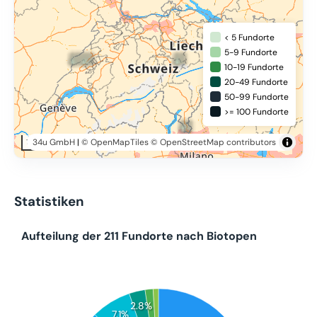
< 5 Fundorte
5-9 Fundorte
10-19 Fundorte
20-49 Fundorte
50-99 Fundorte
>= 100 Fundorte
34u GmbH
|
© OpenMapTiles
© OpenStreetMap contributors
100 km
Statistiken
Aufteilung der 211 Fundorte nach Biotopen
2.8%
7.1%