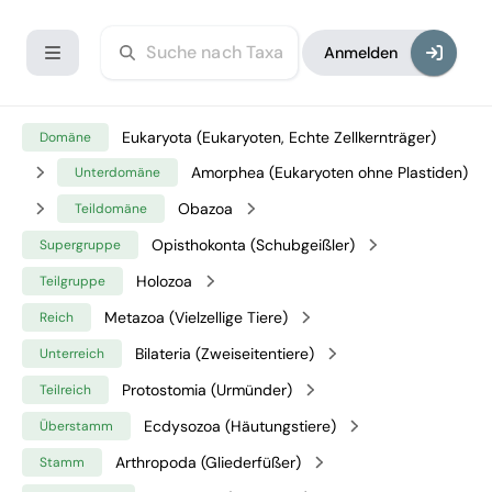
Anmelden
Eukaryota (Eukaryoten, Echte Zellkernträger)
Domäne
Amorphea (Eukaryoten ohne Plastiden)
Unterdomäne
Obazoa
Teildomäne
Opisthokonta (Schubgeißler)
Supergruppe
Holozoa
Teilgruppe
Metazoa (Vielzellige Tiere)
Reich
Bilateria (Zweiseitentiere)
Unterreich
Protostomia (Urmünder)
Teilreich
Ecdysozoa (Häutungstiere)
Überstamm
Arthropoda (Gliederfüßer)
Stamm