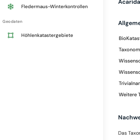
Acarid
Fledermaus-Winterkontrollen
Geodaten
Allgem
Höhlenkatastergebiete
BioKatas
Taxonomi
Wissensc
Wissensc
Trivialn
Weitere 
Nachwe
Das Taxo