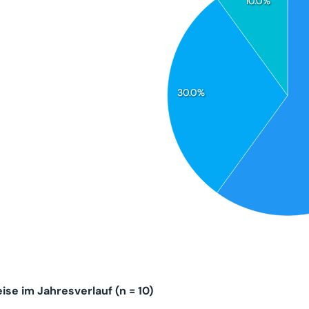
10.0%
30.0%
se im Jahresverlauf (n = 10)