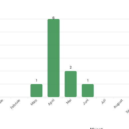
6
2
1
1
uar
Se
Februar
März
April
Juni
Juli
Mai
August