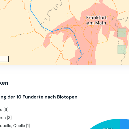
iken
ung der 10 Fundorte nach Biotopen
e [6]
nen [3]
quelle, Quelle [1]