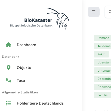
Domäne
Dashboard
Teildomä
Reich
Datenbank
Übersta
Objekte
Unterst
Überordn
Taxa
Überkoho
Allgemeine Statistiken
Familie
Höhlentiere Deutschlands