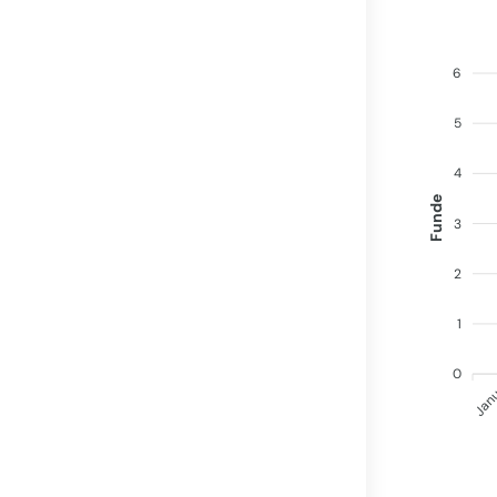
6
5
4
Funde
3
2
1
0
Jan