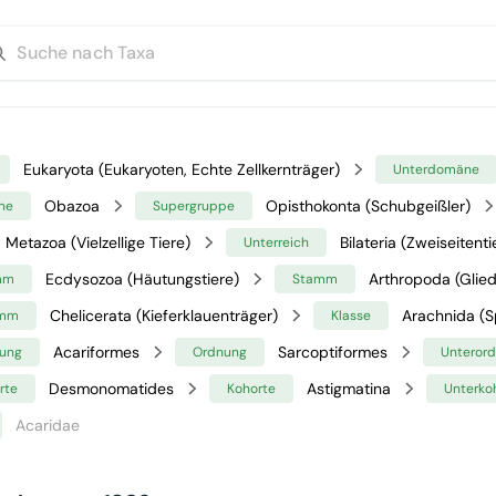
Eukaryota (Eukaryoten, Echte Zellkernträger)
Unterdomäne
Obazoa
Opisthokonta (Schubgeißler)
ne
Supergruppe
Metazoa (Vielzellige Tiere)
Bilateria (Zweiseitenti
Unterreich
Ecdysozoa (Häutungstiere)
Arthropoda (Glied
mm
Stamm
Chelicerata (Kieferklauenträger)
Arachnida (S
amm
Klasse
Acariformes
Sarcoptiformes
ung
Ordnung
Unteror
Desmonomatides
Astigmatina
rte
Kohorte
Unterko
Acaridae