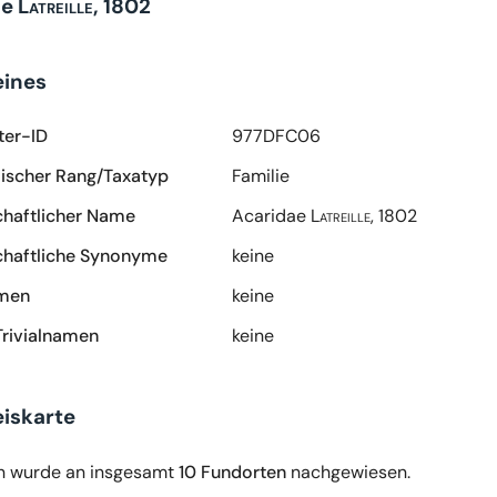
ae
Latreille, 1802
eines
ter-ID
977DFC06
scher Rang/Taxatyp
Familie
haftlicher Name
Acaridae
Latreille, 1802
haftliche Synonyme
keine
amen
keine
Trivialnamen
keine
iskarte
n wurde an insgesamt
10 Fundorten
nachgewiesen.