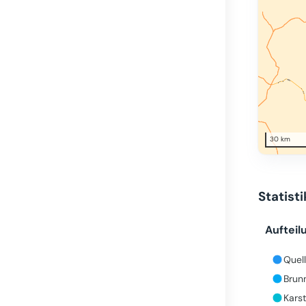
30 km
Statist
Aufteil
Quell
Brun
Karst