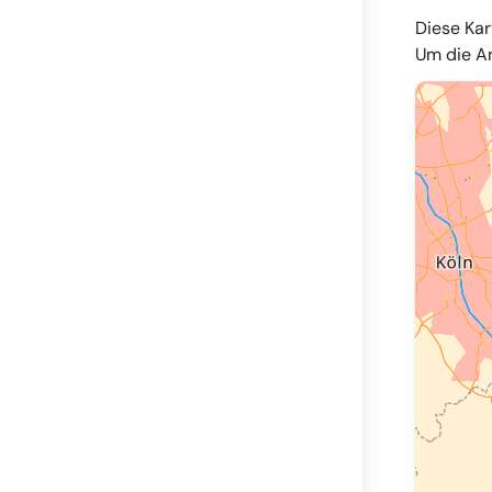
Diese Kar
Um die An
© OpenMapT