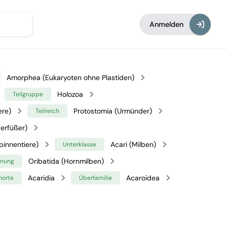
Anmelden
Amorphea (Eukaryoten ohne Plastiden)
Holozoa
Teilgruppe
ere)
Protostomia (Urmünder)
Teilreich
erfüßer)
pinnentiere)
Acari (Milben)
Unterklasse
Oribatida (Hornmilben)
dnung
Acaridia
Acaroidea
horte
Überfamilie