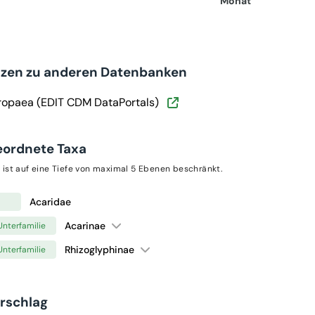
Monat
nzen zu anderen Datenbanken
ropaea (EDIT CDM DataPortals)
eordnete Taxa
 ist auf eine Tiefe von maximal 5 Ebenen beschränkt.
Acaridae
Acarinae
Unterfamilie
Rhizoglyphinae
Unterfamilie
orschlag