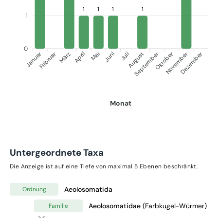
1
1
1
1
1
0
Januar
September
Oktober
Dezember
Februar
November
März
April
Juni
Juli
Mai
August
Monat
Untergeordnete Taxa
Die Anzeige ist auf eine Tiefe von maximal 5 Ebenen beschränkt.
Aeolosomatida
Ordnung
Aeolosomatidae
(Farbkugel-Würmer)
Familie