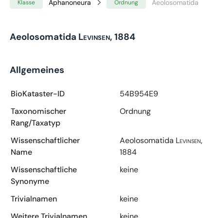
Aphanoneura
Aeolosomatida
Klasse
Ordnung
Aeolosomatida
Levinsen, 1884
Allgemeines
BioKataster-ID
54B954E9
Taxonomischer
Ordnung
Rang/Taxatyp
Wissenschaftlicher
Aeolosomatida
Levinsen,
Name
1884
Wissenschaftliche
keine
Synonyme
Trivialnamen
keine
Weitere Trivialnamen
keine