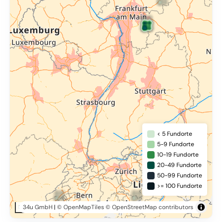
< 5 Fundorte
5-9 Fundorte
10-19 Fundorte
20-49 Fundorte
50-99 Fundorte
>= 100 Fundorte
34u GmbH
|
© OpenMapTiles
© OpenStreetMap contributors
50 km