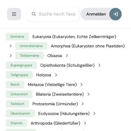
Anmelden
Eukaryota (Eukaryoten, Echte Zellkernträger)
Domäne
Amorphea (Eukaryoten ohne Plastiden)
Unterdomäne
Obazoa
Teildomäne
Opisthokonta (Schubgeißler)
Supergruppe
Holozoa
Teilgruppe
Metazoa (Vielzellige Tiere)
Reich
Bilateria (Zweiseitentiere)
Unterreich
Protostomia (Urmünder)
Teilreich
Ecdysozoa (Häutungstiere)
Überstamm
Arthropoda (Gliederfüßer)
Stamm