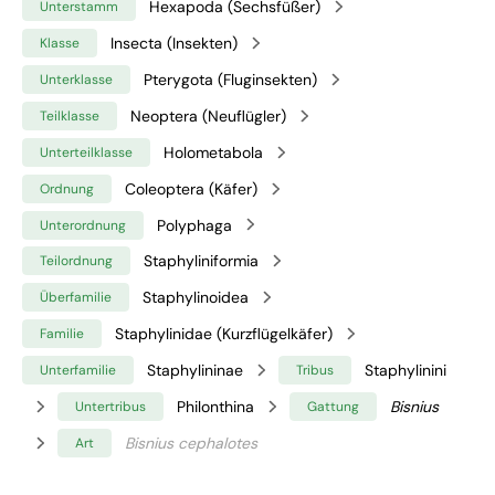
Hexapoda (Sechsfüßer)
Unterstamm
Insecta (Insekten)
Klasse
Pterygota (Fluginsekten)
Unterklasse
Neoptera (Neuflügler)
Teilklasse
Holometabola
Unterteilklasse
Coleoptera (Käfer)
Ordnung
Polyphaga
Unterordnung
Staphyliniformia
Teilordnung
Staphylinoidea
Überfamilie
Staphylinidae (Kurzflügelkäfer)
Familie
Staphylininae
Staphylinini
Unterfamilie
Tribus
Philonthina
Bisnius
Untertribus
Gattung
Bisnius cephalotes
Art