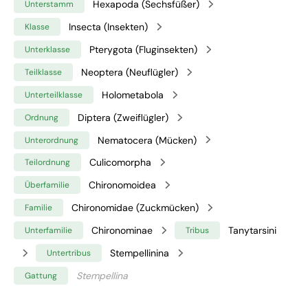
Hexapoda (Sechsfüßer)
Unterstamm
Insecta (Insekten)
Klasse
Pterygota (Fluginsekten)
Unterklasse
Neoptera (Neuflügler)
Teilklasse
Holometabola
Unterteilklasse
Diptera (Zweiflügler)
Ordnung
Nematocera (Mücken)
Unterordnung
Culicomorpha
Teilordnung
Chironomoidea
Überfamilie
Chironomidae (Zuckmücken)
Familie
Chironominae
Tanytarsini
Unterfamilie
Tribus
Stempellinina
Untertribus
Stempellina
Gattung