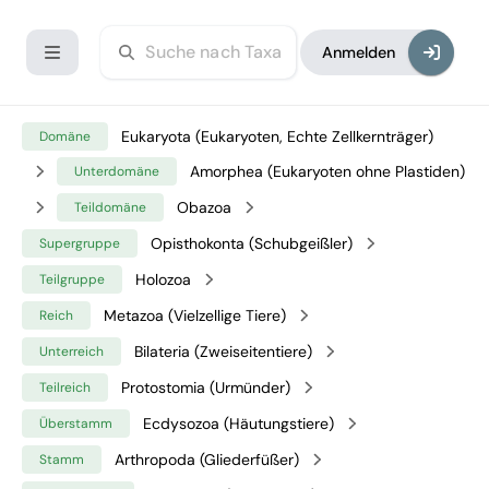
Anmelden
Eukaryota (Eukaryoten, Echte Zellkernträger)
Domäne
Amorphea (Eukaryoten ohne Plastiden)
Unterdomäne
Obazoa
Teildomäne
Opisthokonta (Schubgeißler)
Supergruppe
Holozoa
Teilgruppe
Metazoa (Vielzellige Tiere)
Reich
Bilateria (Zweiseitentiere)
Unterreich
Protostomia (Urmünder)
Teilreich
Ecdysozoa (Häutungstiere)
Überstamm
Arthropoda (Gliederfüßer)
Stamm