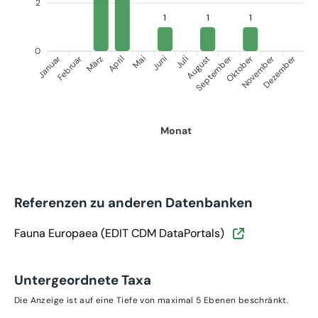
2
1
1
1
0
Januar
September
Oktober
Dezember
Februar
November
März
April
Juni
Juli
Mai
August
Monat
Referenzen zu anderen Datenbanken
Fauna Europaea (EDIT CDM DataPortals)
Untergeordnete Taxa
Die Anzeige ist auf eine Tiefe von maximal 5 Ebenen beschränkt.