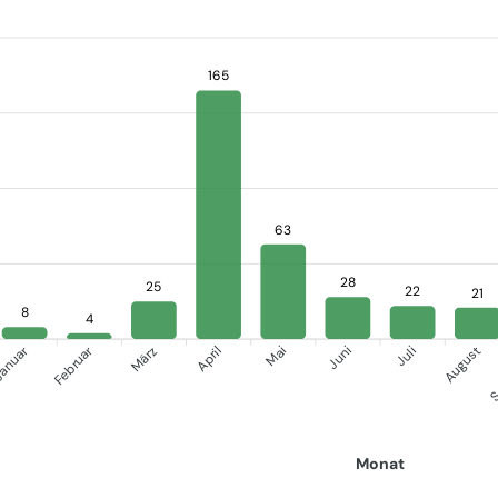
165
63
28
25
22
21
8
4
anuar
S
Februar
März
April
Juni
Juli
Mai
August
Monat