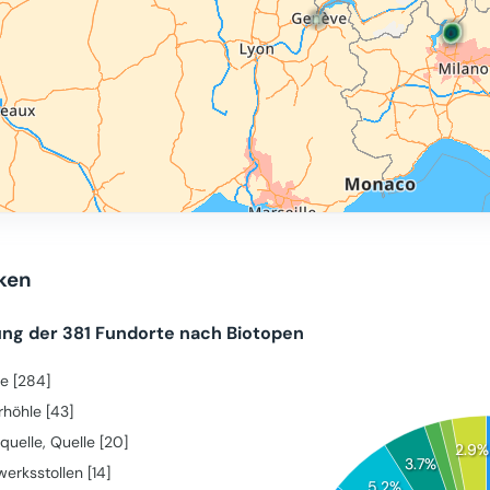
iken
ung der 381 Fundorte nach Biotopen
e [284]
rhöhle [43]
quelle, Quelle [20]
2.9%
3.7%
erksstollen [14]
5.2%