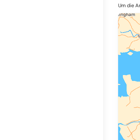
Um die An
© OpenMapT