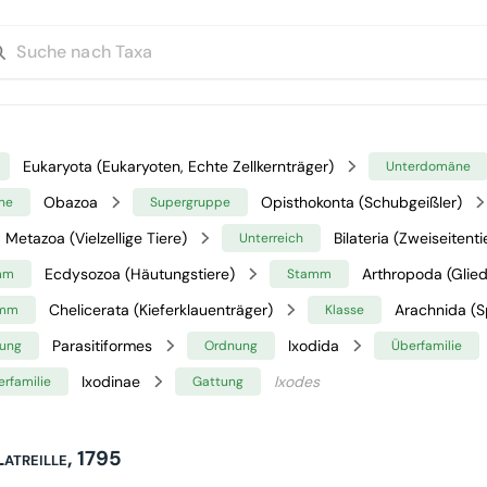
Eukaryota (Eukaryoten, Echte Zellkernträger)
Unterdomäne
Obazoa
Opisthokonta (Schubgeißler)
ne
Supergruppe
Metazoa (Vielzellige Tiere)
Bilateria (Zweiseitenti
Unterreich
Ecdysozoa (Häutungstiere)
Arthropoda (Glied
mm
Stamm
Chelicerata (Kieferklauenträger)
Arachnida (S
amm
Klasse
Parasitiformes
Ixodida
ung
Ordnung
Überfamilie
Ixodinae
Ixodes
erfamilie
Gattung
Latreille, 1795