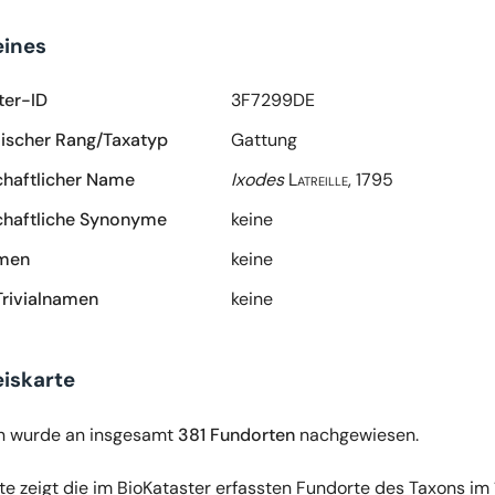
eines
ter-ID
3F7299DE
scher Rang/Taxatyp
Gattung
haftlicher Name
Ixodes
Latreille, 1795
haftliche Synonyme
keine
amen
keine
Trivialnamen
keine
iskarte
n wurde an insgesamt
381 Fundorten
nachgewiesen.
te zeigt die im BioKataster erfassten Fundorte des Taxons im 