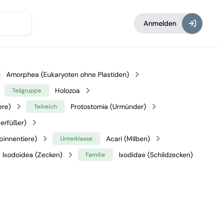
Anmelden
Amorphea (Eukaryoten ohne Plastiden)
Holozoa
Teilgruppe
ere)
Protostomia (Urmünder)
Teilreich
erfüßer)
pinnentiere)
Acari (Milben)
Unterklasse
Ixodoidea (Zecken)
Ixodidae (Schildzecken)
Familie