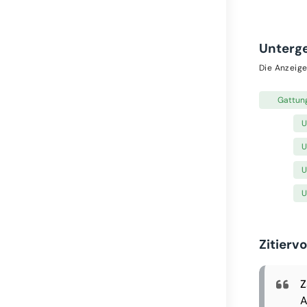
Unterg
Die Anzeige
Gattun
U
U
U
U
Zitierv
Z
A