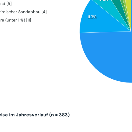
and [5]
rirdischer Sandabbau [4]
11.3%
e (unter 1 %) [11]
se im Jahresverlauf (n = 383)