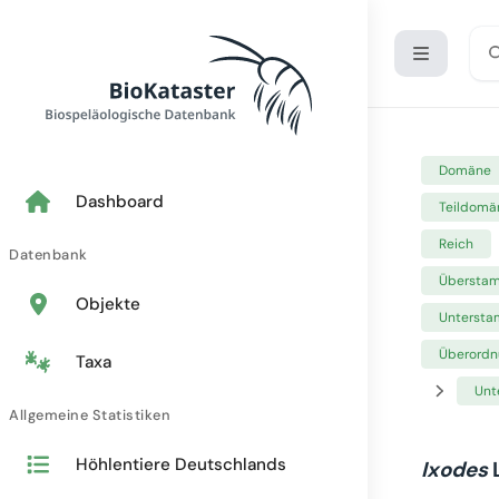
Domäne
Dashboard
Teildomä
Reich
Datenbank
Übersta
Objekte
Unterst
Überordn
Taxa
Unt
Allgemeine Statistiken
Höhlentiere Deutschlands
Ixodes