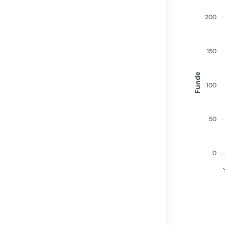
200
150
Funde
100
50
0
J