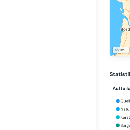
100 km
Statist
Aufteil
Quell
Natu
Karst
Bergw