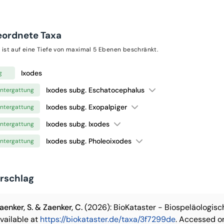
eordnete Taxa
 ist auf eine Tiefe von maximal 5 Ebenen beschränkt.
Ixodes
g
Ixodes subg. Eschatocephalus
ntergattung
Ixodes subg. Exopalpiger
ntergattung
Ixodes subg. Ixodes
ntergattung
Ixodes subg. Pholeoixodes
ntergattung
orschlag
aenker, S. & Zaenker, C.
(2026): BioKataster - Biospeläologis
vailable at
https://biokataster.de/taxa/3f7299de
. Accessed o