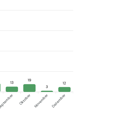
19
13
12
3
eptember
Oktober
Dezember
November