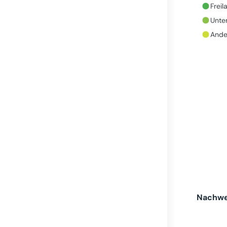
Freil
Unte
Ander
Nachwei