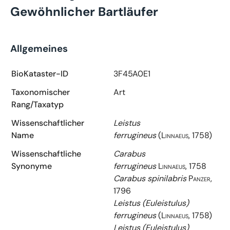
Gewöhnlicher Bartläufer
Allgemeines
BioKataster-ID
3F45A0E1
Taxonomischer
Art
Rang/Taxatyp
Wissenschaftlicher
Leistus
Name
ferrugineus
(Linnaeus, 1758)
Wissenschaftliche
Carabus
Synonyme
ferrugineus
Linnaeus, 1758
Carabus spinilabris
Panzer,
1796
Leistus (Euleistulus)
ferrugineus
(Linnaeus, 1758)
Leistus (Euleistulus)