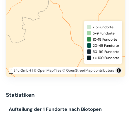
< 5 Fundorte
5-9 Fundorte
10-19 Fundorte
20-49 Fundorte
50-99 Fundorte
>= 100 Fundorte
34u GmbH
|
© OpenMapTiles
© OpenStreetMap contributors
10 km
Statistiken
Aufteilung der 1 Fundorte nach Biotopen