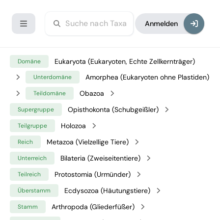
Anmelden
Eukaryota (Eukaryoten, Echte Zellkernträger)
Domäne
Amorphea (Eukaryoten ohne Plastiden)
Unterdomäne
Obazoa
Teildomäne
Opisthokonta (Schubgeißler)
Supergruppe
Holozoa
Teilgruppe
Metazoa (Vielzellige Tiere)
Reich
Bilateria (Zweiseitentiere)
Unterreich
Protostomia (Urmünder)
Teilreich
Ecdysozoa (Häutungstiere)
Überstamm
Arthropoda (Gliederfüßer)
Stamm