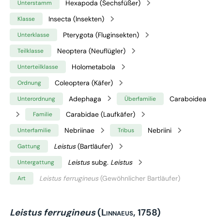
Hexapoda (Sechsfüßer)
Unterstamm
Insecta (Insekten)
Klasse
Pterygota (Fluginsekten)
Unterklasse
Neoptera (Neuflügler)
Teilklasse
Holometabola
Unterteilklasse
Coleoptera (Käfer)
Ordnung
Adephaga
Caraboidea
Unterordnung
Überfamilie
Carabidae (Laufkäfer)
Familie
Nebriinae
Nebriini
Unterfamilie
Tribus
Leistus
(Bartläufer)
Gattung
Leistus
subg.
Leistus
Untergattung
Leistus ferrugineus
(Gewöhnlicher Bartläufer)
Art
Leistus ferrugineus
(Linnaeus, 1758)