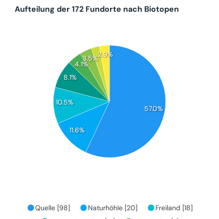
Aufteilung der 172 Fundorte nach Biotopen
2.9%
3.5%
4.1%
8.1%
10.5%
57.0%
11.6%
Quelle [98]
Naturhöhle [20]
Freiland [18]