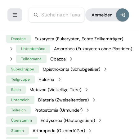
Anmelden
Eukaryota (Eukaryoten, Echte Zellkernträger)
Domäne
Amorphea (Eukaryoten ohne Plastiden)
Unterdomäne
Obazoa
Teildomäne
Opisthokonta (Schubgeißler)
Supergruppe
Holozoa
Teilgruppe
Metazoa (Vielzellige Tiere)
Reich
Bilateria (Zweiseitentiere)
Unterreich
Protostomia (Urmünder)
Teilreich
Ecdysozoa (Häutungstiere)
Überstamm
Arthropoda (Gliederfüßer)
Stamm