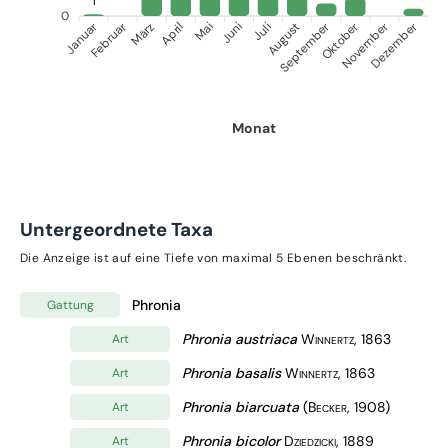
1
0
Januar
September
Oktober
Dezember
Februar
November
März
April
Juni
Juli
Mai
August
Monat
Untergeordnete Taxa
Die Anzeige ist auf eine Tiefe von maximal 5 Ebenen beschränkt.
Phronia
Gattung
Phronia austriaca
Winnertz, 1863
Art
Phronia basalis
Winnertz, 1863
Art
Phronia biarcuata
(Becker, 1908)
Art
Phronia bicolor
Dziedzicki, 1889
Art