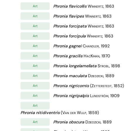
Phronia flavicollis
Winnertz, 1863
Art
Phronia flavipes
Winnertz, 1863
Art
Phronia forcipata
Winnertz, 1863
Art
Phronia forcipula
Winnertz, 1863
Art
Phronia gagnei
Chandler, 1992
Art
Phronia gracilis
HacKman, 1970
Art
Phronia longelamellata
Strobl, 1898
Art
Phronia maculata
Dziedzicki, 1889
Art
Phronia nigricornis
(Zetterstedt, 1852)
Art
Phronia nigripalpis
Lundström, 1909
Art
Art
Phronia nitidiventris
(Van der Wulp, 1859)
Phronia obscura
Dziedzicki, 1889
Art