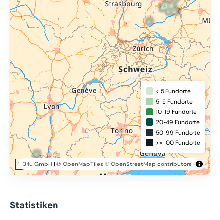
< 5 Fundorte
5-9 Fundorte
10-19 Fundorte
20-49 Fundorte
50-99 Fundorte
>= 100 Fundorte
34u GmbH
|
© OpenMapTiles
© OpenStreetMap contributors
100 km
Statistiken