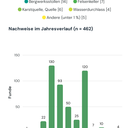
Bergwerksstollen [14]
Felsenkeller [7]
Karstquelle, Quelle [6]
Wasserdurchlass [4]
Andere (unter 1 %) [5]
Nachweise im Jahresverlauf (n = 462)
150
130
120
93
100
Funde
50
50
25
22
10
7
4