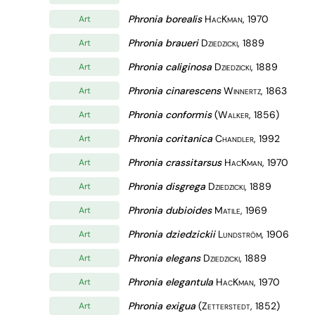
Phronia borealis
HacKman, 1970
Art
Phronia braueri
Dziedzicki, 1889
Art
Phronia caliginosa
Dziedzicki, 1889
Art
Phronia cinarescens
Winnertz, 1863
Art
Phronia conformis
(Walker, 1856)
Art
Phronia coritanica
Chandler, 1992
Art
Phronia crassitarsus
HacKman, 1970
Art
Phronia disgrega
Dziedzicki, 1889
Art
Phronia dubioides
Matile, 1969
Art
Phronia dziedzickii
Lundström, 1906
Art
Phronia elegans
Dziedzicki, 1889
Art
Phronia elegantula
HacKman, 1970
Art
Phronia exigua
(Zetterstedt, 1852)
Art