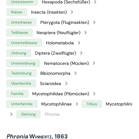
Hexapoda (Sechsfüßer)
Unterstamm
Insecta (Insekten)
Klasse
Pterygota (Fluginsekten)
Unterklasse
Neoptera (Neuflügler)
Teilklasse
Holometabola
Unterteilklasse
Diptera (Zweiflügler)
Ordnung
Nematocera (Mücken)
Unterordnung
Bibionomorpha
Teilordnung
Sciaroidea
Überfamilie
Mycetophilidae (Pilzmücken)
Familie
Mycetophilinae
Mycetophilini
Unterfamilie
Tribus
Phronia
Gattung
Phronia
Winnertz, 1863