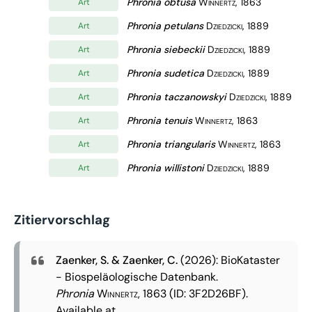
Phronia obtusa
Winnertz, 1863
Art
Phronia petulans
Dziedzicki, 1889
Art
Phronia siebeckii
Dziedzicki, 1889
Art
Phronia sudetica
Dziedzicki, 1889
Art
Phronia taczanowskyi
Dziedzicki, 1889
Art
Phronia tenuis
Winnertz, 1863
Art
Phronia triangularis
Winnertz, 1863
Art
Phronia willistoni
Dziedzicki, 1889
Art
Zitiervorschlag
Zaenker, S. & Zaenker, C.
(2026): BioKataster
- Biospeläologische Datenbank.
Phronia
Winnertz, 1863
(ID: 3F2D26BF).
Available at