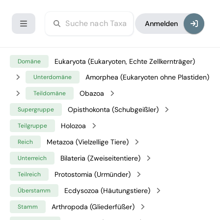
Anmelden
Eukaryota (Eukaryoten, Echte Zellkernträger)
Domäne
Amorphea (Eukaryoten ohne Plastiden)
Unterdomäne
Obazoa
Teildomäne
Opisthokonta (Schubgeißler)
Supergruppe
Holozoa
Teilgruppe
Metazoa (Vielzellige Tiere)
Reich
Bilateria (Zweiseitentiere)
Unterreich
Protostomia (Urmünder)
Teilreich
Ecdysozoa (Häutungstiere)
Überstamm
Arthropoda (Gliederfüßer)
Stamm