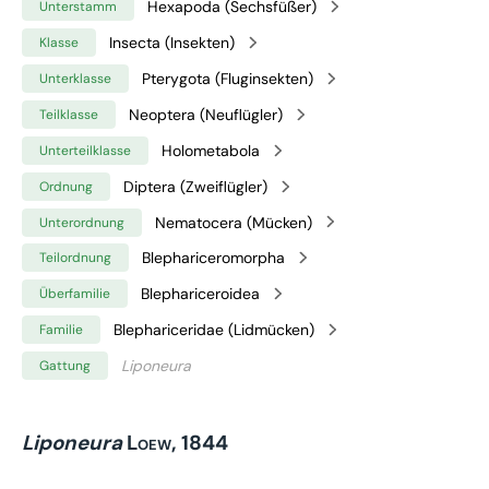
Hexapoda (Sechsfüßer)
Unterstamm
Insecta (Insekten)
Klasse
Pterygota (Fluginsekten)
Unterklasse
Neoptera (Neuflügler)
Teilklasse
Holometabola
Unterteilklasse
Diptera (Zweiflügler)
Ordnung
Nematocera (Mücken)
Unterordnung
Blephariceromorpha
Teilordnung
Blephariceroidea
Überfamilie
Blephariceridae (Lidmücken)
Familie
Liponeura
Gattung
Liponeura
Loew, 1844