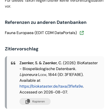
Für dieses Taxon liegen bisher keine Verbreitungsdaten
vor.
Referenzen zu anderen Datenbanken
Fauna Europaea (EDIT CDM DataPortals)
Zitiervorschlag
Zaenker, S. & Zaenker, C.
(2026): BioKataster
- Biospeläologische Datenbank.
Liponeura
Loew, 1844
(ID: 3F1EFA9E).
Available at
https://biokataster.de/taxa/3f1efa9e
.
Accessed on 2026-08-07.
Kopieren