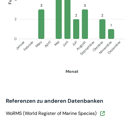
3
3
2
2
2
1
0
Januar
September
Oktober
Dezember
Februar
November
März
April
Juni
Juli
Mai
August
Monat
Referenzen zu anderen Datenbanken
WoRMS (World Register of Marine Species)