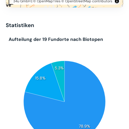
34u GmbH
|
© OpenMapTiles
© OpenStreetMap contributors
50 km
Statistiken
Aufteilung der 19 Fundorte nach Biotopen
5.3%
15.8%
78.9%