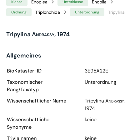
Enoplea
Enoplia
Klasse
Unterklasse
Triplonchida
Tripylina
Ordnung
Unterordnung
Tripylina
Andrassy, 1974
Allgemeines
BioKataster-ID
3E95A22E
Taxonomischer
Unterordnung
Rang/Taxatyp
Wissenschaftlicher Name
Tripylina
Andrassy,
1974
Wissenschaftliche
keine
Synonyme
Trivialnamen
keine