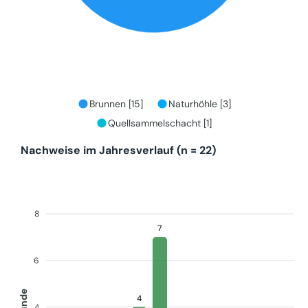
Brunnen [15]
Naturhöhle [3]
Quellsammelschacht [1]
Nachweise im Jahresverlauf (n = 22)
8
7
6
Funde
4
4