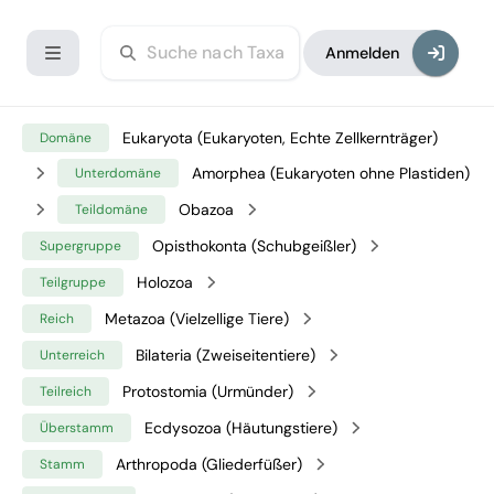
Anmelden
Eukaryota (Eukaryoten, Echte Zellkernträger)
Domäne
Amorphea (Eukaryoten ohne Plastiden)
Unterdomäne
Obazoa
Teildomäne
Opisthokonta (Schubgeißler)
Supergruppe
Holozoa
Teilgruppe
Metazoa (Vielzellige Tiere)
Reich
Bilateria (Zweiseitentiere)
Unterreich
Protostomia (Urmünder)
Teilreich
Ecdysozoa (Häutungstiere)
Überstamm
Arthropoda (Gliederfüßer)
Stamm