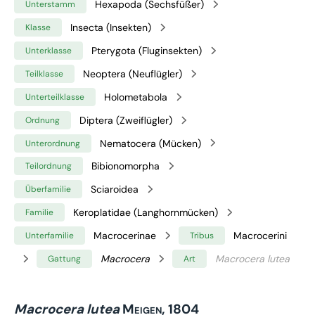
Hexapoda (Sechsfüßer)
Unterstamm
Insecta (Insekten)
Klasse
Pterygota (Fluginsekten)
Unterklasse
Neoptera (Neuflügler)
Teilklasse
Holometabola
Unterteilklasse
Diptera (Zweiflügler)
Ordnung
Nematocera (Mücken)
Unterordnung
Bibionomorpha
Teilordnung
Sciaroidea
Überfamilie
Keroplatidae (Langhornmücken)
Familie
Macrocerinae
Macrocerini
Unterfamilie
Tribus
Macrocera
Macrocera lutea
Gattung
Art
Macrocera lutea
Meigen, 1804