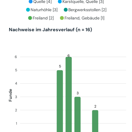
Quelle [4]
Karstquelle, Quelle [3]
Naturhöhle [3]
Bergwerksstollen [2]
Freiland [2]
Freiland, Gebäude [1]
Nachweise im Jahresverlauf (n = 16)
6
6
5
5
4
Funde
3
3
2
2
1