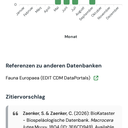
0
Januar
Februar
September
Oktober
November
Dezember
März
April
Mai
Juni
Juli
August
Monat
Referenzen zu anderen Datenbanken
Fauna Europaea (EDIT CDM DataPortals)
Zitiervorschlag
Zaenker, S. & Zaenker, C.
(2026): BioKataster
- Biospeläologische Datenbank.
Macrocera
lutea
Meigen, 1804
(ID: 3E6CD949). Available