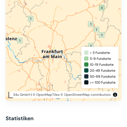
< 5 Fundorte
5-9 Fundorte
10-19 Fundorte
20-49 Fundorte
50-99 Fundorte
>= 100 Fundorte
34u GmbH
|
© OpenMapTiles
© OpenStreetMap contributors
30 km
Statistiken