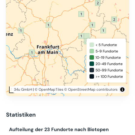
< 5 Fundorte
5-9 Fundorte
10-19 Fundorte
20-49 Fundorte
50-99 Fundorte
>= 100 Fundorte
34u GmbH
|
© OpenMapTiles
© OpenStreetMap contributors
50 km
Statistiken
Aufteilung der 23 Fundorte nach Biotopen