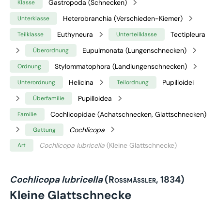
Gastropoda (Schnecken)
Klasse
Heterobranchia (Verschieden-Kiemer)
Unterklasse
Euthyneura
Tectipleura
Teilklasse
Unterteilklasse
Eupulmonata (Lungenschnecken)
Überordnung
Stylommatophora (Landlungenschnecken)
Ordnung
Helicina
Pupilloidei
Unterordnung
Teilordnung
Pupilloidea
Überfamilie
Cochlicopidae (Achatschnecken, Glattschnecken)
Familie
Cochlicopa
Gattung
Cochlicopa lubricella
(Kleine Glattschnecke)
Art
Cochlicopa lubricella
(Rossmässler, 1834)
Kleine Glattschnecke