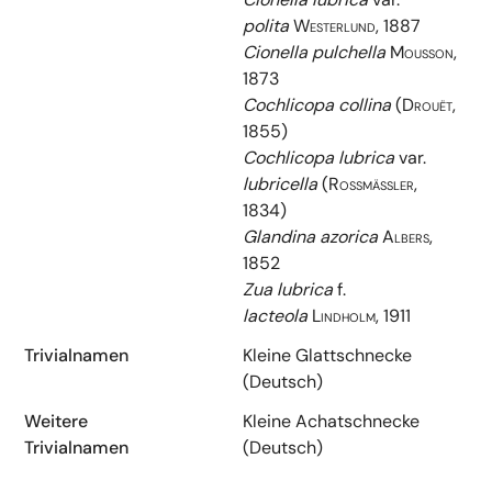
polita
Westerlund, 1887
Cionella pulchella
Mousson,
1873
Cochlicopa collina
(Drouët,
1855)
Cochlicopa lubrica
var.
lubricella
(Rossmässler,
1834)
Glandina azorica
Albers,
1852
Zua lubrica
f.
lacteola
Lindholm, 1911
Trivialnamen
Kleine Glattschnecke
(Deutsch)
Weitere
Kleine Achatschnecke
Trivialnamen
(Deutsch)