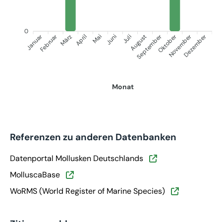
0
Januar
September
Oktober
Dezember
Februar
November
März
April
Juni
Juli
Mai
August
Monat
Referenzen zu anderen Datenbanken
Datenportal Mollusken Deutschlands
MolluscaBase
WoRMS (World Register of Marine Species)