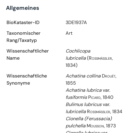
Allgemeines
BioKataster-ID
3DE1937A
Taxonomischer
Art
Rang/Taxatyp
Wissenschaftlicher
Cochlicopa
Name
lubricella
(Rossmässler,
1834)
Wissenschaftliche
Achatina collina
Drouët,
Synonyme
1855
Achatina lubrica
var.
fusiformis
Picard, 1840
Bulimus lubricus
var.
lubricella
Rossmässler, 1834
Cionella (Ferussacia)
pulchella
Mousson, 1873
Cionella lubrica
var.