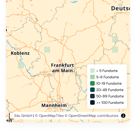
< 5 Fundorte
5-9 Fundorte
10-19 Fundorte
20-49 Fundorte
50-99 Fundorte
>= 100 Fundorte
34u GmbH
|
© OpenMapTiles
© OpenStreetMap contributors
50 km