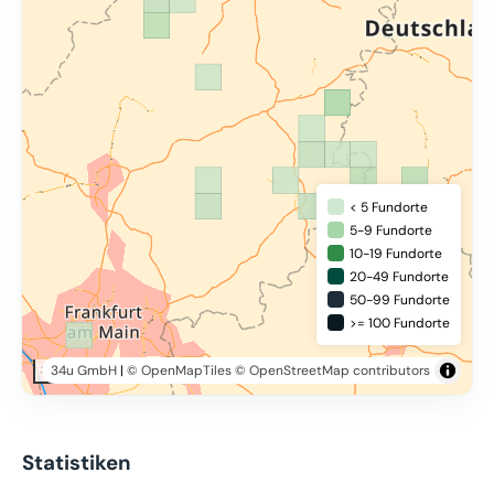
< 5 Fundorte
5-9 Fundorte
10-19 Fundorte
20-49 Fundorte
50-99 Fundorte
>= 100 Fundorte
34u GmbH
|
© OpenMapTiles
© OpenStreetMap contributors
30 km
Statistiken