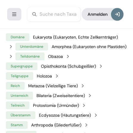
Anmelden
Eukaryota (Eukaryoten, Echte Zellkernträger)
Domäne
Amorphea (Eukaryoten ohne Plastiden)
Unterdomäne
Obazoa
Teildomäne
Opisthokonta (Schubgeißler)
Supergruppe
Holozoa
Teilgruppe
Metazoa (Vielzellige Tiere)
Reich
Bilateria (Zweiseitentiere)
Unterreich
Protostomia (Urmünder)
Teilreich
Ecdysozoa (Häutungstiere)
Überstamm
Arthropoda (Gliederfüßer)
Stamm