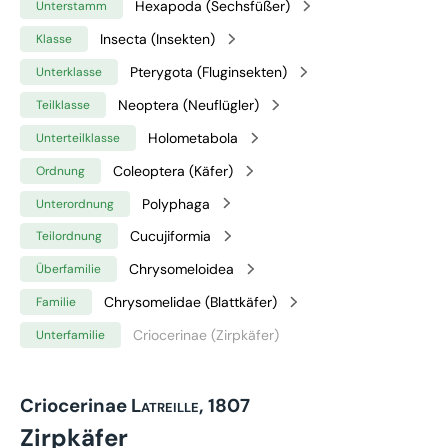
Hexapoda (Sechsfüßer)
Unterstamm
Insecta (Insekten)
Klasse
Pterygota (Fluginsekten)
Unterklasse
Neoptera (Neuflügler)
Teilklasse
Holometabola
Unterteilklasse
Coleoptera (Käfer)
Ordnung
Polyphaga
Unterordnung
Cucujiformia
Teilordnung
Chrysomeloidea
Überfamilie
Chrysomelidae (Blattkäfer)
Familie
Criocerinae (Zirpkäfer)
Unterfamilie
Criocerinae
Latreille, 1807
Zirpkäfer