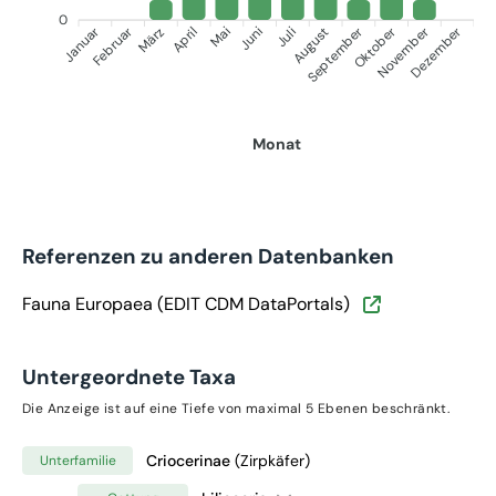
0
Januar
Februar
September
Oktober
November
Dezember
März
April
Mai
Juni
Juli
August
Monat
Referenzen zu anderen Datenbanken
Fauna Europaea (EDIT CDM DataPortals)
Untergeordnete Taxa
Die Anzeige ist auf eine Tiefe von maximal 5 Ebenen beschränkt.
Criocerinae
(Zirpkäfer)
Unterfamilie