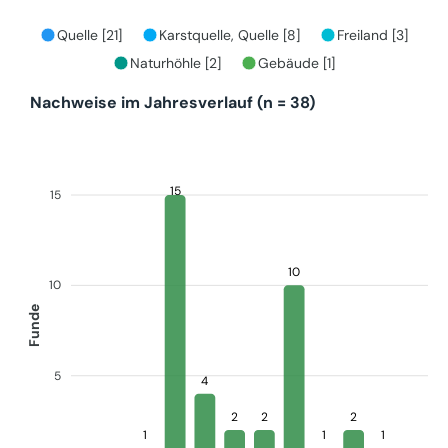
Quelle [21]
Karstquelle, Quelle [8]
Freiland [3]
Naturhöhle [2]
Gebäude [1]
Nachweise im Jahresverlauf (n = 38)
15
15
10
10
Funde
5
4
2
2
2
1
1
1