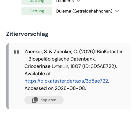
Lilioceris
Gattung
Oulema
(Getreidehähnchen)
Gattung
Zitiervorschlag
Zaenker, S. & Zaenker, C.
(2026): BioKataster
- Biospeläologische Datenbank.
Criocerinae
Latreille, 1807
(ID: 3D5AE722).
Available at
https://biokataster.de/taxa/3d5ae722
.
Accessed on 2026-08-08.
Kopieren