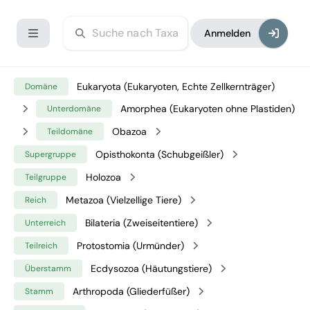
Anmelden
Eukaryota (Eukaryoten, Echte Zellkernträger)
Domäne
Amorphea (Eukaryoten ohne Plastiden)
Unterdomäne
Obazoa
Teildomäne
Opisthokonta (Schubgeißler)
Supergruppe
Holozoa
Teilgruppe
Metazoa (Vielzellige Tiere)
Reich
Bilateria (Zweiseitentiere)
Unterreich
Protostomia (Urmünder)
Teilreich
Ecdysozoa (Häutungstiere)
Überstamm
Arthropoda (Gliederfüßer)
Stamm