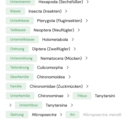
Hexapoda (Sechsfüßer)
Unterstamm
Insecta (Insekten)
Klasse
Pterygota (Fluginsekten)
Unterklasse
Neoptera (Neuflügler)
Teilklasse
Holometabola
Unterteilklasse
Diptera (Zweiflügler)
Ordnung
Nematocera (Mücken)
Unterordnung
Culicomorpha
Teilordnung
Chironomoidea
Überfamilie
Chironomidae (Zuckmücken)
Familie
Chironominae
Tanytarsini
Unterfamilie
Tribus
Tanytarsina
Untertribus
Micropsectra
Micropsectra mendli
Gattung
Art