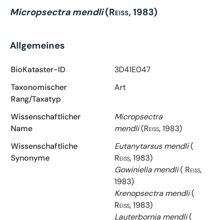
Micropsectra mendli
(Reiss, 1983)
Allgemeines
BioKataster-ID
3D41E047
Taxonomischer
Art
Rang/Taxatyp
Wissenschaftlicher
Micropsectra
Name
mendli
(Reiss, 1983)
Wissenschaftliche
Eutanytarsus mendli
(
Synonyme
Reiss, 1983)
Gowiniella mendli
( Reiss,
1983)
Krenopsectra mendli
(
Reiss, 1983)
Lauterbornia mendli
(