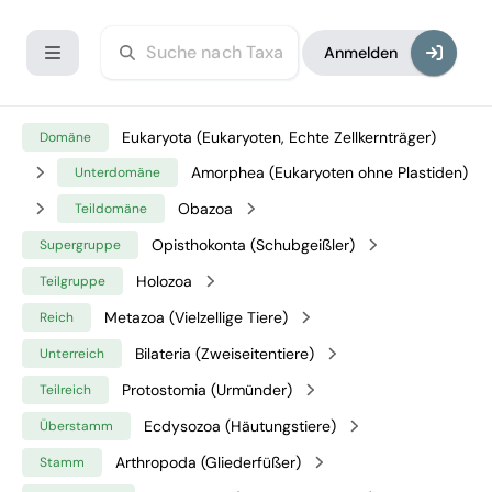
Anmelden
Eukaryota (Eukaryoten, Echte Zellkernträger)
Domäne
Amorphea (Eukaryoten ohne Plastiden)
Unterdomäne
Obazoa
Teildomäne
Opisthokonta (Schubgeißler)
Supergruppe
Holozoa
Teilgruppe
Metazoa (Vielzellige Tiere)
Reich
Bilateria (Zweiseitentiere)
Unterreich
Protostomia (Urmünder)
Teilreich
Ecdysozoa (Häutungstiere)
Überstamm
Arthropoda (Gliederfüßer)
Stamm