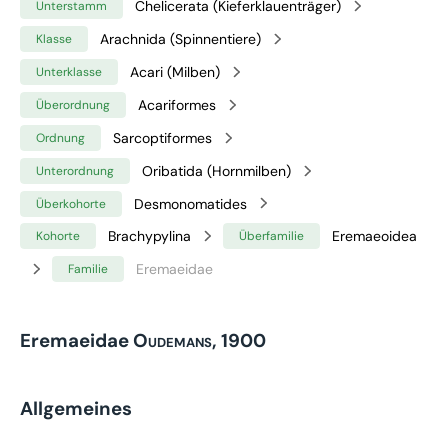
Chelicerata (Kieferklauenträger)
Unterstamm
Arachnida (Spinnentiere)
Klasse
Acari (Milben)
Unterklasse
Acariformes
Überordnung
Sarcoptiformes
Ordnung
Oribatida (Hornmilben)
Unterordnung
Desmonomatides
Überkohorte
Brachypylina
Eremaeoidea
Kohorte
Überfamilie
Eremaeidae
Familie
Eremaeidae
Oudemans, 1900
Allgemeines