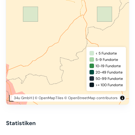
< 5 Fundorte
5-9 Fundorte
10-19 Fundorte
20-49 Fundorte
50-99 Fundorte
>= 100 Fundorte
34u GmbH
|
© OpenMapTiles
© OpenStreetMap contributors
10 km
Statistiken