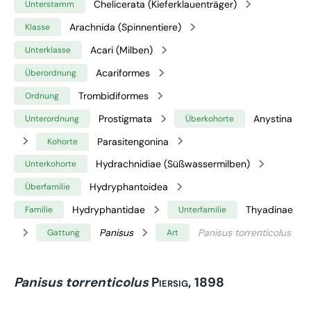
Chelicerata (Kieferklauenträger)
Unterstamm
Arachnida (Spinnentiere)
Klasse
Acari (Milben)
Unterklasse
Acariformes
Überordnung
Trombidiformes
Ordnung
Prostigmata
Anystina
Unterordnung
Überkohorte
Parasitengonina
Kohorte
Hydrachnidiae (Süßwassermilben)
Unterkohorte
Hydryphantoidea
Überfamilie
Hydryphantidae
Thyadinae
Familie
Unterfamilie
Panisus
Panisus torrenticolus
Gattung
Art
Panisus torrenticolus
Piersig, 1898