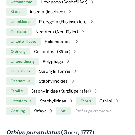
Hexapoda (Sechsfüßer)
Unterstamm
Insecta (Insekten)
Klasse
Pterygota (Fluginsekten)
Unterklasse
Neoptera (Neuflügler)
Teilklasse
Holometabola
Unterteilklasse
Coleoptera (Käfer)
Ordnung
Polyphaga
Unterordnung
Staphyliniformia
Teilordnung
Staphylinoidea
Überfamilie
Staphylinidae (Kurzflügelkäfer)
Familie
Staphylininae
Othiini
Unterfamilie
Tribus
Othius
Othius punctulatus
Gattung
Art
Othius punctulatus
(Goeze, 1777)