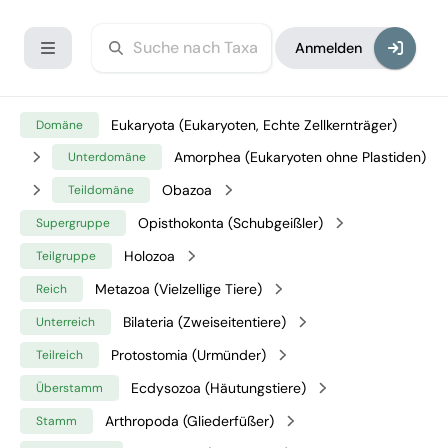
Anmelden
Eukaryota (Eukaryoten, Echte Zellkernträger)
Domäne
Amorphea (Eukaryoten ohne Plastiden)
Unterdomäne
Obazoa
Teildomäne
Opisthokonta (Schubgeißler)
Supergruppe
Holozoa
Teilgruppe
Metazoa (Vielzellige Tiere)
Reich
Bilateria (Zweiseitentiere)
Unterreich
Protostomia (Urmünder)
Teilreich
Ecdysozoa (Häutungstiere)
Überstamm
Arthropoda (Gliederfüßer)
Stamm