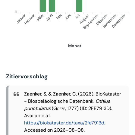
0
Januar
September
Oktober
Dezember
Februar
November
März
April
Juni
Juli
Mai
August
Monat
Zitiervorschlag
Zaenker, S. & Zaenker, C.
(2026): BioKataster
- Biospeläologische Datenbank.
Othius
punctulatus
(Goeze, 1777)
(ID: 2FE7913D).
Available at
https://biokataster.de/taxa/2fe7913d
.
Accessed on 2026-08-08.