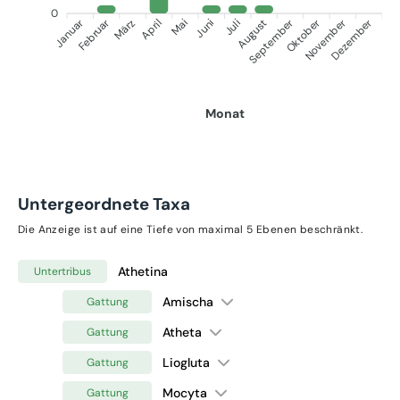
0
Januar
September
Oktober
Dezember
Februar
November
März
April
Juni
Juli
Mai
August
Monat
Untergeordnete Taxa
Die Anzeige ist auf eine Tiefe von maximal 5 Ebenen beschränkt.
Athetina
Untertribus
Amischa
Gattung
Atheta
Gattung
Liogluta
Gattung
Mocyta
Gattung