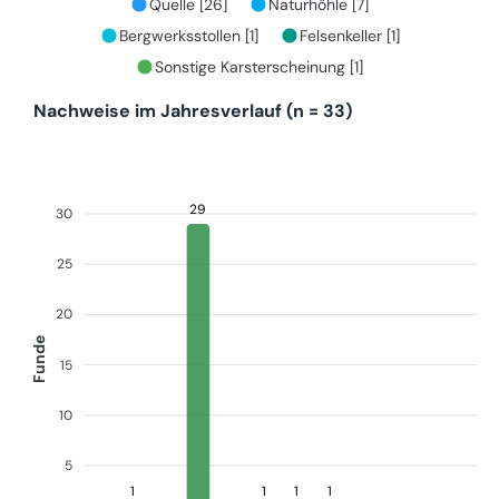
Quelle [26]
Naturhöhle [7]
Bergwerksstollen [1]
Felsenkeller [1]
Sonstige Karsterscheinung [1]
Nachweise im Jahresverlauf (n = 33)
29
30
25
20
Funde
15
10
5
1
1
1
1