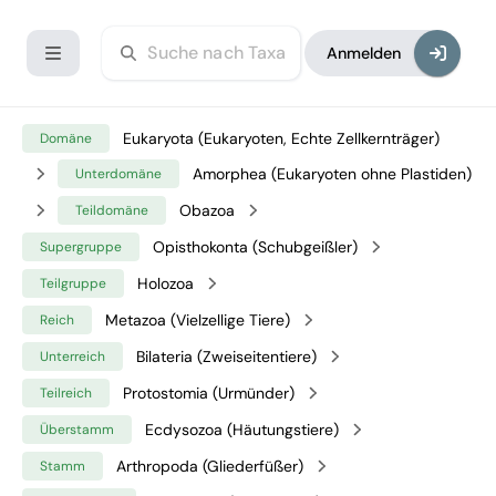
Anmelden
Eukaryota (Eukaryoten, Echte Zellkernträger)
Domäne
Amorphea (Eukaryoten ohne Plastiden)
Unterdomäne
Obazoa
Teildomäne
Opisthokonta (Schubgeißler)
Supergruppe
Holozoa
Teilgruppe
Metazoa (Vielzellige Tiere)
Reich
Bilateria (Zweiseitentiere)
Unterreich
Protostomia (Urmünder)
Teilreich
Ecdysozoa (Häutungstiere)
Überstamm
Arthropoda (Gliederfüßer)
Stamm