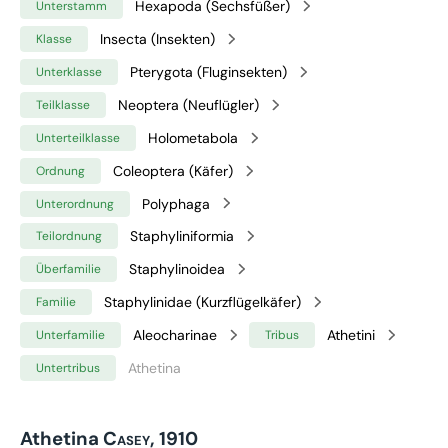
Hexapoda (Sechsfüßer)
Unterstamm
Insecta (Insekten)
Klasse
Pterygota (Fluginsekten)
Unterklasse
Neoptera (Neuflügler)
Teilklasse
Holometabola
Unterteilklasse
Coleoptera (Käfer)
Ordnung
Polyphaga
Unterordnung
Staphyliniformia
Teilordnung
Staphylinoidea
Überfamilie
Staphylinidae (Kurzflügelkäfer)
Familie
Aleocharinae
Athetini
Unterfamilie
Tribus
Athetina
Untertribus
Athetina
Casey, 1910