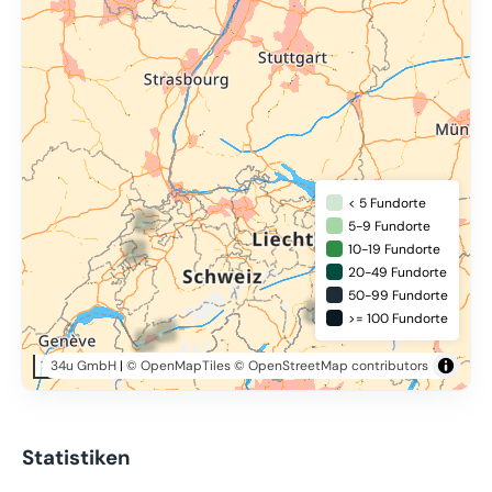
< 5 Fundorte
5-9 Fundorte
10-19 Fundorte
20-49 Fundorte
50-99 Fundorte
>= 100 Fundorte
34u GmbH
|
© OpenMapTiles
© OpenStreetMap contributors
100 km
Statistiken