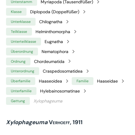
Myriapoda (Tausendfüßer)
Unterstamm
Diplopoda (Doppelfüßer)
Klasse
Chilognatha
Unterklasse
Helminthomorpha
Teilklasse
Eugnatha
Unterteilklasse
Nematophora
Überordnung
Chordeumatida
Ordnung
Craspedosomatidea
Unterordnung
Haaseoidea
Haaseidae
Überfamilie
Familie
Hylebainosomatinae
Unterfamilie
Xylophageuma
Gattung
Xylophageuma
Verhoeff, 1911