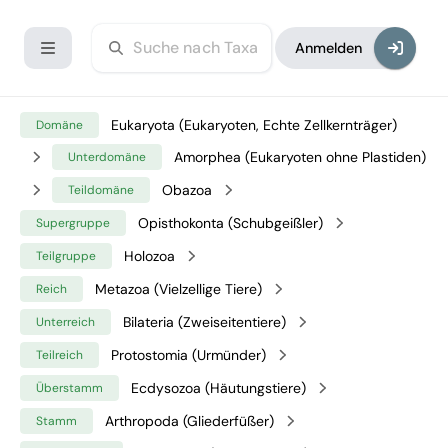
Anmelden
Eukaryota (Eukaryoten, Echte Zellkernträger)
Domäne
Amorphea (Eukaryoten ohne Plastiden)
Unterdomäne
Obazoa
Teildomäne
Opisthokonta (Schubgeißler)
Supergruppe
Holozoa
Teilgruppe
Metazoa (Vielzellige Tiere)
Reich
Bilateria (Zweiseitentiere)
Unterreich
Protostomia (Urmünder)
Teilreich
Ecdysozoa (Häutungstiere)
Überstamm
Arthropoda (Gliederfüßer)
Stamm