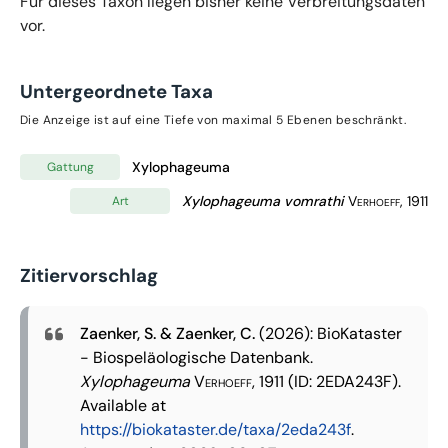
Für dieses Taxon liegen bisher keine Verbreitungsdaten
vor.
Untergeordnete Taxa
Die Anzeige ist auf eine Tiefe von maximal 5 Ebenen beschränkt.
Xylophageuma
Gattung
Xylophageuma vomrathi
Verhoeff, 1911
Art
Zitiervorschlag
Zaenker, S. & Zaenker, C.
(2026): BioKataster
- Biospeläologische Datenbank.
Xylophageuma
Verhoeff, 1911
(ID: 2EDA243F).
Available at
https://biokataster.de/taxa/2eda243f
.