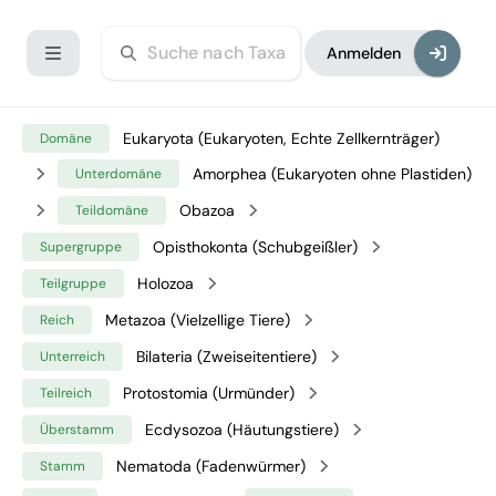
Anmelden
Eukaryota (Eukaryoten, Echte Zellkernträger)
Domäne
Amorphea (Eukaryoten ohne Plastiden)
Unterdomäne
Obazoa
Teildomäne
Opisthokonta (Schubgeißler)
Supergruppe
Holozoa
Teilgruppe
Metazoa (Vielzellige Tiere)
Reich
Bilateria (Zweiseitentiere)
Unterreich
Protostomia (Urmünder)
Teilreich
Ecdysozoa (Häutungstiere)
Überstamm
Nematoda (Fadenwürmer)
Stamm