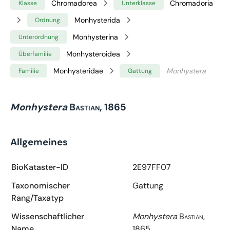
Chromadorea
Chromadoria
Klasse
Unterklasse
Monhysterida
Ordnung
Monhysterina
Unterordnung
Monhysteroidea
Überfamilie
Monhysteridae
Monhystera
Familie
Gattung
Monhystera
Bastian, 1865
Allgemeines
BioKataster-ID
2E97FF07
Taxonomischer
Gattung
Rang/Taxatyp
Wissenschaftlicher
Monhystera
Bastian,
Name
1865