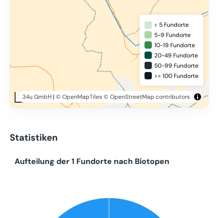
< 5 Fundorte
5-9 Fundorte
10-19 Fundorte
20-49 Fundorte
50-99 Fundorte
>= 100 Fundorte
34u GmbH
|
© OpenMapTiles
© OpenStreetMap contributors
20 km
Statistiken
Aufteilung der 1 Fundorte nach Biotopen