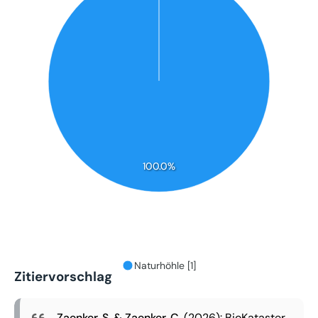
100.0%
Naturhöhle [1]
Zitiervorschlag
Zaenker, S. & Zaenker, C.
(2026): BioKataster