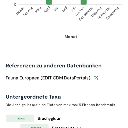
0
Januar
September
Oktober
Dezember
Februar
November
März
April
Juni
Juli
Mai
August
Monat
Referenzen zu anderen Datenbanken
Fauna Europaea (EDIT CDM DataPortals)
Untergeordnete Taxa
Die Anzeige ist auf eine Tiefe von maximal 5 Ebenen beschränkt.
Brachyglutini
Tribus
Brachygluta
Gattung