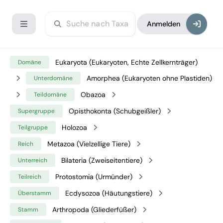
Anmelden
Eukaryota (Eukaryoten, Echte Zellkernträger)
Domäne
Amorphea (Eukaryoten ohne Plastiden)
Unterdomäne
Obazoa
Teildomäne
Opisthokonta (Schubgeißler)
Supergruppe
Holozoa
Teilgruppe
Metazoa (Vielzellige Tiere)
Reich
Bilateria (Zweiseitentiere)
Unterreich
Protostomia (Urmünder)
Teilreich
Ecdysozoa (Häutungstiere)
Überstamm
Arthropoda (Gliederfüßer)
Stamm