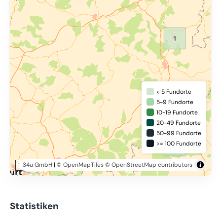
< 5 Fundorte
5-9 Fundorte
10-19 Fundorte
20-49 Fundorte
50-99 Fundorte
>= 100 Fundorte
34u GmbH
|
© OpenMapTiles
© OpenStreetMap contributors
20 km
Statistiken