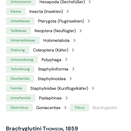
Hexapoda (Sechsfüßer)
Unterstamm
Insecta (Insekten)
Klasse
Pterygota (Fluginsekten)
Unterklasse
Neoptera (Neuflügler)
Teilklasse
Holometabola
Unterteilklasse
Coleoptera (Käfer)
Ordnung
Polyphaga
Unterordnung
Staphyliniformia
Teilordnung
Staphylinoidea
Überfamilie
Staphylinidae (Kurzflügelkäfer)
Familie
Pselaphinae
Unterfamilie
Goniaceritae
Brachyglutini
Übertribus
Tribus
Brachyglutini
Thomson, 1859