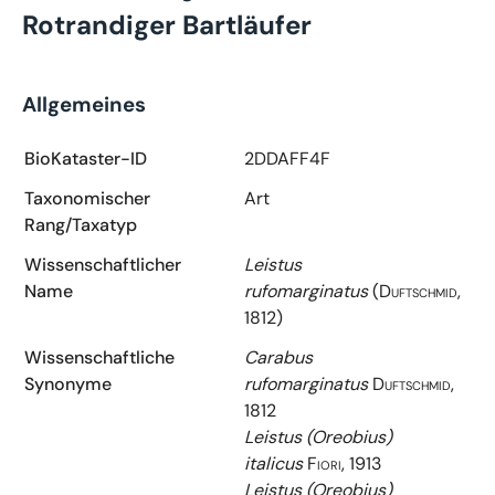
Rotrandiger Bartläufer
Allgemeines
BioKataster-ID
2DDAFF4F
Taxonomischer
Art
Rang/Taxatyp
Wissenschaftlicher
Leistus
Name
rufomarginatus
(Duftschmid,
1812)
Wissenschaftliche
Carabus
Synonyme
rufomarginatus
Duftschmid,
1812
Leistus (Oreobius)
italicus
Fiori, 1913
Leistus (Oreobius)