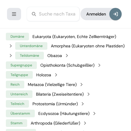
Anmelden
Eukaryota (Eukaryoten, Echte Zellkernträger)
Domäne
Amorphea (Eukaryoten ohne Plastiden)
Unterdomäne
Obazoa
Teildomäne
Opisthokonta (Schubgeißler)
Supergruppe
Holozoa
Teilgruppe
Metazoa (Vielzellige Tiere)
Reich
Bilateria (Zweiseitentiere)
Unterreich
Protostomia (Urmünder)
Teilreich
Ecdysozoa (Häutungstiere)
Überstamm
Arthropoda (Gliederfüßer)
Stamm