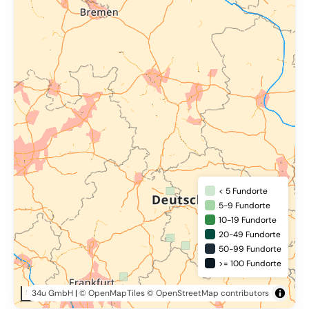
< 5 Fundorte
5-9 Fundorte
10-19 Fundorte
20-49 Fundorte
50-99 Fundorte
>= 100 Fundorte
34u GmbH
|
© OpenMapTiles
© OpenStreetMap contributors
50 km