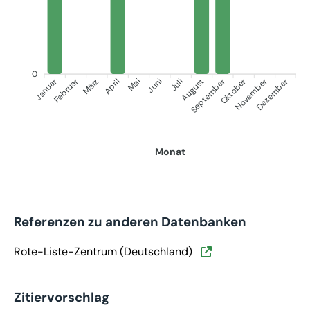
0
Januar
September
Oktober
Dezember
Februar
November
März
April
Juni
Juli
Mai
August
Monat
Referenzen zu anderen Datenbanken
Rote-Liste-Zentrum (Deutschland)
Zitiervorschlag