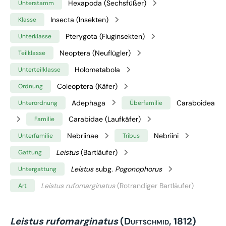
Hexapoda (Sechsfüßer)
Unterstamm
Insecta (Insekten)
Klasse
Pterygota (Fluginsekten)
Unterklasse
Neoptera (Neuflügler)
Teilklasse
Holometabola
Unterteilklasse
Coleoptera (Käfer)
Ordnung
Adephaga
Caraboidea
Unterordnung
Überfamilie
Carabidae (Laufkäfer)
Familie
Nebriinae
Nebriini
Unterfamilie
Tribus
Leistus
(Bartläufer)
Gattung
Leistus
subg.
Pogonophorus
Untergattung
Leistus rufomarginatus
(Rotrandiger Bartläufer)
Art
Leistus rufomarginatus
(Duftschmid, 1812)