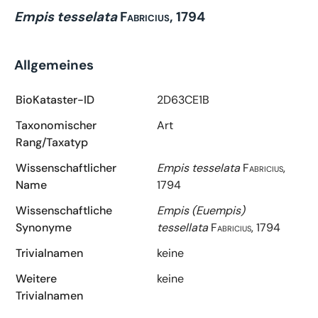
Empis tesselata
Fabricius, 1794
Allgemeines
BioKataster-ID
2D63CE1B
Taxonomischer
Art
Rang/Taxatyp
Wissenschaftlicher
Empis tesselata
Fabricius,
Name
1794
Wissenschaftliche
Empis (Euempis)
Synonyme
tessellata
Fabricius, 1794
Trivialnamen
keine
Weitere
keine
Trivialnamen