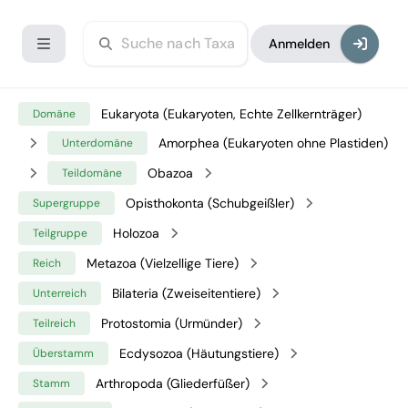
Anmelden
Eukaryota (Eukaryoten, Echte Zellkernträger)
Domäne
Amorphea (Eukaryoten ohne Plastiden)
Unterdomäne
Obazoa
Teildomäne
Opisthokonta (Schubgeißler)
Supergruppe
Holozoa
Teilgruppe
Metazoa (Vielzellige Tiere)
Reich
Bilateria (Zweiseitentiere)
Unterreich
Protostomia (Urmünder)
Teilreich
Ecdysozoa (Häutungstiere)
Überstamm
Arthropoda (Gliederfüßer)
Stamm