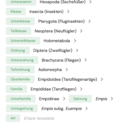
Hexapoda (Sechsfüßer)
Unterstamm
Insecta (Insekten)
Klasse
Pterygota (Fluginsekten)
Unterklasse
Neoptera (Neuflügler)
Teilklasse
Holometabola
Unterteilklasse
Diptera (Zweiflügler)
Ordnung
Brachycera (Fliegen)
Unterordnung
Asilomorpha
Teilordnung
Empidoidea (Tanzfliegenartige)
Überfamilie
Empididae (Tanzfliegen)
Familie
Empidinae
Empis
Unterfamilie
Gattung
Empis
subg.
Euempis
Untergattung
Empis tesselata
Art