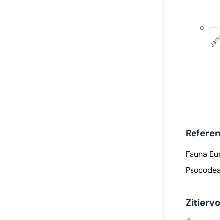
0
Jan
Refere
Fauna Eu
Psocodea 
Zitierv