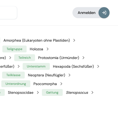
Anmelden
Amorphea (Eukaryoten ohne Plastiden)
Holozoa
Teilgruppe
ere)
Protostomia (Urmünder)
Teilreich
erfüßer)
Hexapoda (Sechsfüßer)
Unterstamm
Neoptera (Neuflügler)
Teilklasse
Psocomorpha
Unterordnung
Stenopsocidae
Stenopsocus
e
Gattung