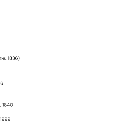
ens, 1836)
0
36
t, 1840
, 1999