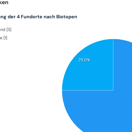
iken
ung der 4 Fundorte nach Biotopen
and [3]
e [1]
25.0%