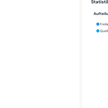
Statist
Aufteil
Freil
Quell