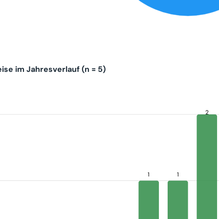
se im Jahresverlauf (n = 5)
2
1
1