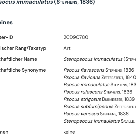
socus immaculatus
(Stephens, 1836)
eines
ter-ID
2CD9C780
scher Rang/Taxatyp
Art
haftlicher Name
Stenopsocus immaculatus
(Steph
haftliche Synonyme
Psocus flavescens
Stephens, 1836
Psocus flavicans
Zetterstedt, 184
Psocus immaculatus
Stephens, 18
Psocus rufescens
Stephens, 1836
Psocus strigosus
Burmeister, 1839
Psocus subfumipennis
Zettersted
Psocus venosus
Stephens, 1836
Stenopsocus immaulatus
Saville
amen
keine