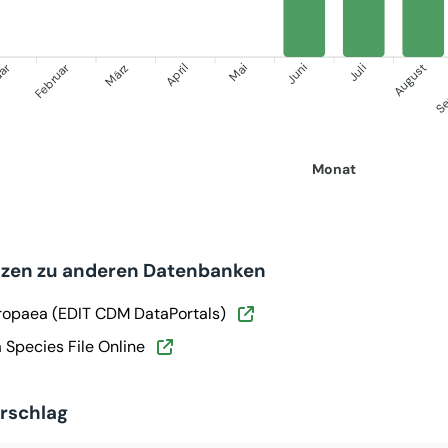
uar
Februar
Se
März
April
Mai
Juni
Juli
August
Monat
nzen zu anderen Datenbanken
ropaea (EDIT CDM DataPortals)
Species File Online
orschlag