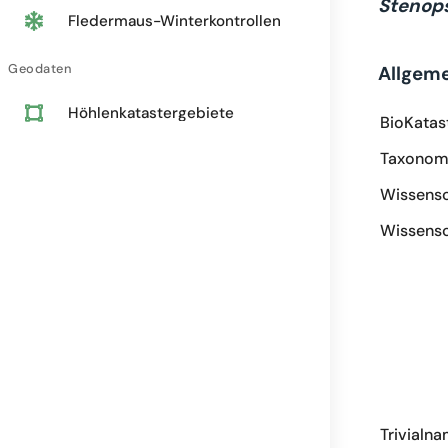
Stenop
Fledermaus-Winterkontrollen
Geodaten
Allgem
Höhlenkatastergebiete
BioKatas
Taxonomi
Wissensc
Wissensc
Trivialn