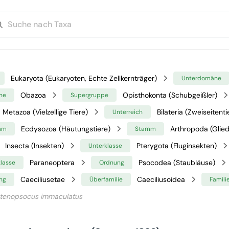
Eukaryota (Eukaryoten, Echte Zellkernträger)
Unterdomäne
Obazoa
Opisthokonta (Schubgeißler)
ne
Supergruppe
Metazoa (Vielzellige Tiere)
Bilateria (Zweiseitenti
Unterreich
Ecdysozoa (Häutungstiere)
Arthropoda (Glied
mm
Stamm
Insecta (Insekten)
Pterygota (Fluginsekten)
Unterklasse
Paraneoptera
Psocodea (Staubläuse)
klasse
Ordnung
Caeciliusetae
Caeciliusoidea
ng
Überfamilie
Famili
tenopsocus immaculatus