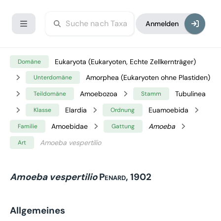
Anmelden
Eukaryota (Eukaryoten, Echte Zellkernträger)
Domäne
Amorphea (Eukaryoten ohne Plastiden)
Unterdomäne
Amoebozoa
Tubulinea
Teildomäne
Stamm
Elardia
Euamoebida
Klasse
Ordnung
Amoebidae
Amoeba
Familie
Gattung
Amoeba vespertilio
Art
Amoeba vespertilio
Penard, 1902
Allgemeines