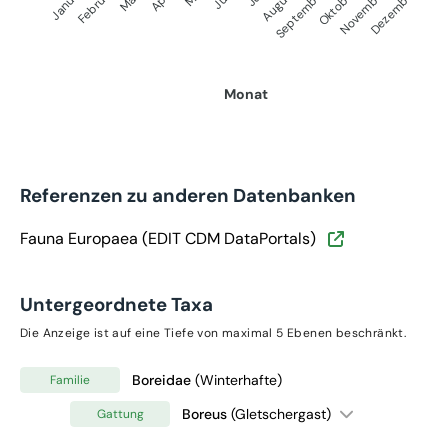
Januar
September
Oktober
Dezember
Februar
November
August
Monat
Referenzen zu anderen Datenbanken
Fauna Europaea (EDIT CDM DataPortals)
Untergeordnete Taxa
Die Anzeige ist auf eine Tiefe von maximal 5 Ebenen beschränkt.
Boreidae
(Winterhafte)
Familie
Boreus
(Gletschergast)
Gattung