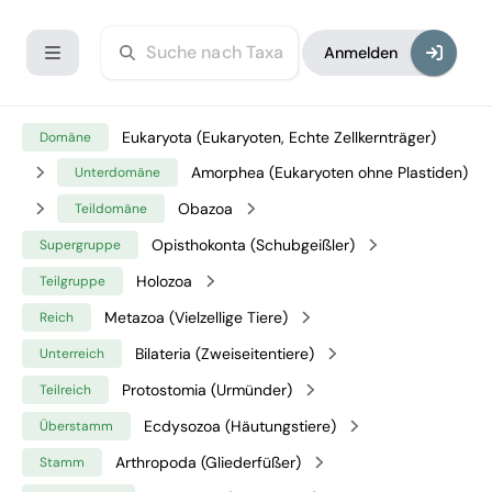
Anmelden
Eukaryota (Eukaryoten, Echte Zellkernträger)
Domäne
Amorphea (Eukaryoten ohne Plastiden)
Unterdomäne
Obazoa
Teildomäne
Opisthokonta (Schubgeißler)
Supergruppe
Holozoa
Teilgruppe
Metazoa (Vielzellige Tiere)
Reich
Bilateria (Zweiseitentiere)
Unterreich
Protostomia (Urmünder)
Teilreich
Ecdysozoa (Häutungstiere)
Überstamm
Arthropoda (Gliederfüßer)
Stamm