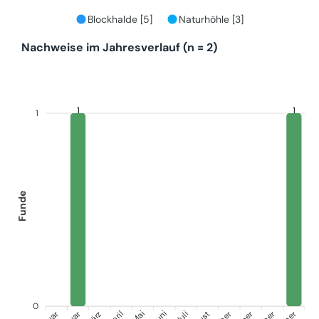
Blockhalde [5]
Naturhöhle [3]
Nachweise im Jahresverlauf (n = 2)
1
1
1
Funde
0
März
April
Juni
Juli
Mai