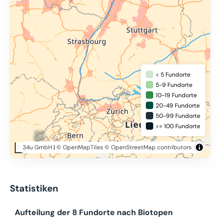
< 5 Fundorte
5-9 Fundorte
10-19 Fundorte
20-49 Fundorte
50-99 Fundorte
>= 100 Fundorte
34u GmbH
|
© OpenMapTiles
© OpenStreetMap contributors
50 km
Statistiken
Aufteilung der 8 Fundorte nach Biotopen