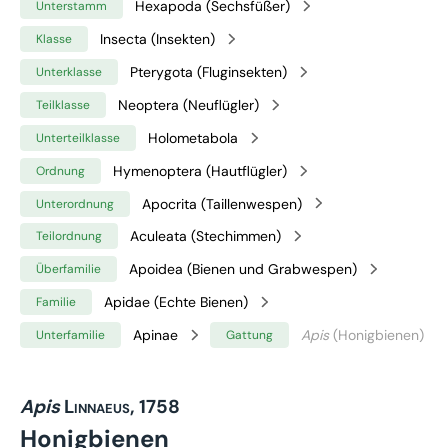
Hexapoda (Sechsfüßer)
Unterstamm
Insecta (Insekten)
Klasse
Pterygota (Fluginsekten)
Unterklasse
Neoptera (Neuflügler)
Teilklasse
Holometabola
Unterteilklasse
Hymenoptera (Hautflügler)
Ordnung
Apocrita (Taillenwespen)
Unterordnung
Aculeata (Stechimmen)
Teilordnung
Apoidea (Bienen und Grabwespen)
Überfamilie
Apidae (Echte Bienen)
Familie
Apinae
Apis
(Honigbienen)
Unterfamilie
Gattung
Apis
Linnaeus, 1758
Honigbienen