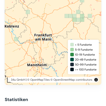
< 5 Fundorte
5-9 Fundorte
10-19 Fundorte
20-49 Fundorte
50-99 Fundorte
>= 100 Fundorte
34u GmbH
|
© OpenMapTiles
© OpenStreetMap contributors
50 km
Statistiken