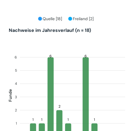
Quelle [18]
Freiland [2]
Nachweise im Jahresverlauf (n = 18)
6
6
6
5
4
Funde
3
2
2
1
1
1
1
1