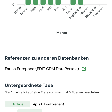
0
Januar
Februar
September
Oktober
November
Dezember
März
April
Mai
Juni
Juli
August
Monat
Referenzen zu anderen Datenbanken
Fauna Europaea (EDIT CDM DataPortals)
Untergeordnete Taxa
Die Anzeige ist auf eine Tiefe von maximal 5 Ebenen beschränkt.
Apis
(Honigbienen)
Gattung