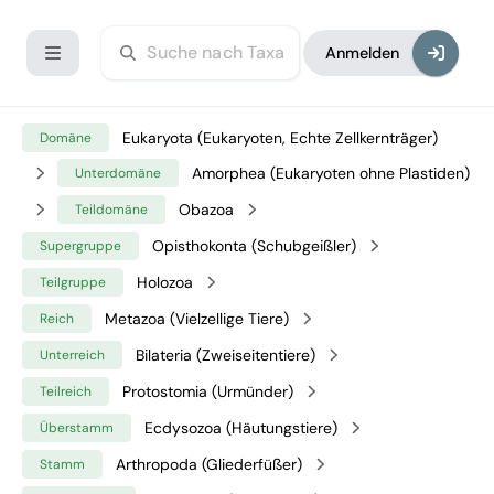
Anmelden
Eukaryota (Eukaryoten, Echte Zellkernträger)
Domäne
Amorphea (Eukaryoten ohne Plastiden)
Unterdomäne
Obazoa
Teildomäne
Opisthokonta (Schubgeißler)
Supergruppe
Holozoa
Teilgruppe
Metazoa (Vielzellige Tiere)
Reich
Bilateria (Zweiseitentiere)
Unterreich
Protostomia (Urmünder)
Teilreich
Ecdysozoa (Häutungstiere)
Überstamm
Arthropoda (Gliederfüßer)
Stamm