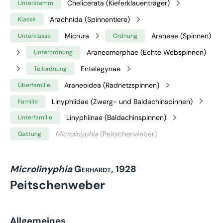
Chelicerata (Kieferklauenträger)
Unterstamm
Arachnida (Spinnentiere)
Klasse
Micrura
Araneae (Spinnen)
Unterklasse
Ordnung
Araneomorphae (Echte Webspinnen)
Unterordnung
Entelegynae
Teilordnung
Araneoidea (Radnetzspinnen)
Überfamilie
Linyphiidae (Zwerg- und Baldachinspinnen)
Familie
Linyphiinae (Baldachinspinnen)
Unterfamilie
Microlinyphia
(Peitschenweber)
Gattung
Microlinyphia
Gerhardt, 1928
Peitschenweber
Allgemeines