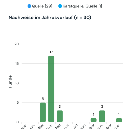
Quelle [29]
Karstquelle, Quelle [1]
Nachweise im Jahresverlauf (n = 30)
20
17
15
Funde
10
5
5
3
3
1
1
0
Januar
Februar
März
April
Juni
Juli
Mai
August