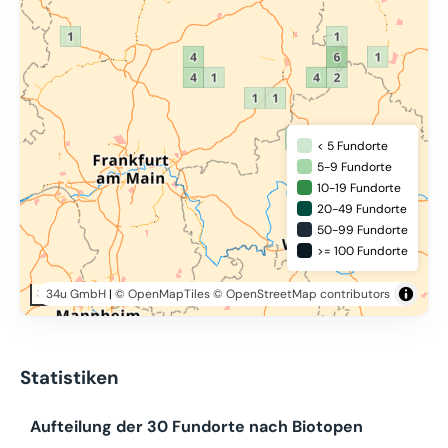
< 5 Fundorte
5-9 Fundorte
10-19 Fundorte
20-49 Fundorte
50-99 Fundorte
>= 100 Fundorte
34u GmbH
|
© OpenMapTiles
© OpenStreetMap contributors
30 km
Statistiken
Aufteilung der 30 Fundorte nach Biotopen