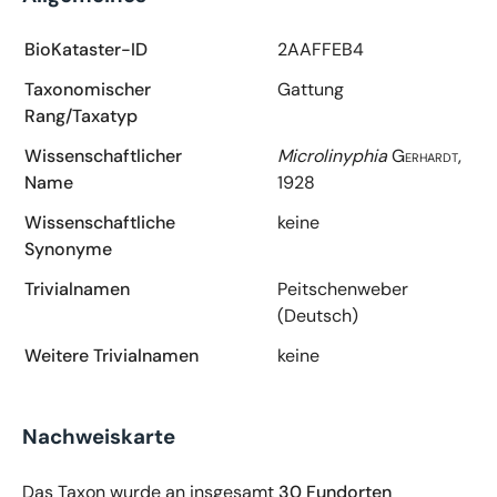
BioKataster-ID
2AAFFEB4
Taxonomischer
Gattung
Rang/Taxatyp
Wissenschaftlicher
Microlinyphia
Gerhardt,
Name
1928
Wissenschaftliche
keine
Synonyme
Trivialnamen
Peitschenweber
(Deutsch)
Weitere Trivialnamen
keine
Nachweiskarte
Das Taxon wurde an insgesamt
30 Fundorten