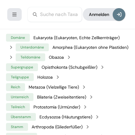
Anmelden
Eukaryota (Eukaryoten, Echte Zellkernträger)
Domäne
Amorphea (Eukaryoten ohne Plastiden)
Unterdomäne
Obazoa
Teildomäne
Opisthokonta (Schubgeißler)
Supergruppe
Holozoa
Teilgruppe
Metazoa (Vielzellige Tiere)
Reich
Bilateria (Zweiseitentiere)
Unterreich
Protostomia (Urmünder)
Teilreich
Ecdysozoa (Häutungstiere)
Überstamm
Arthropoda (Gliederfüßer)
Stamm