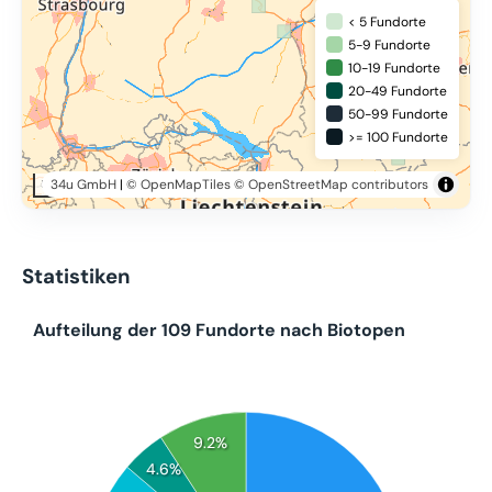
< 5 Fundorte
5-9 Fundorte
10-19 Fundorte
20-49 Fundorte
50-99 Fundorte
>= 100 Fundorte
34u GmbH
|
© OpenMapTiles
© OpenStreetMap contributors
50 km
Statistiken
Aufteilung der 109 Fundorte nach Biotopen
9.2%
4.6%