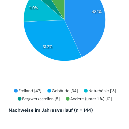
11.9%
43.1%
31.2%
Freiland [47]
Gebäude [34]
Naturhöhle [13]
Bergwerksstollen [5]
Andere (unter 1 %) [10]
Nachweise im Jahresverlauf (n = 144)