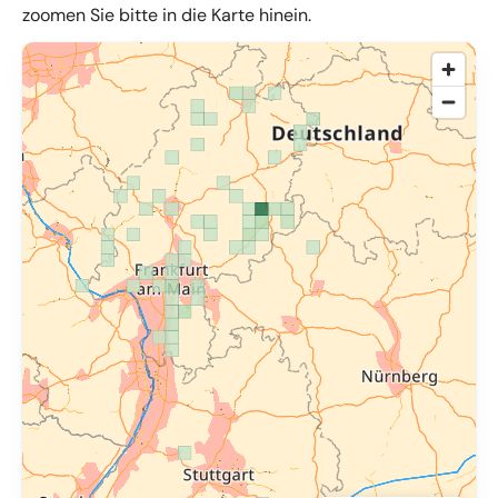
zoomen Sie bitte in die Karte hinein.
© OpenMapTiles
,
OpenStreetMap
,
34u GmbH