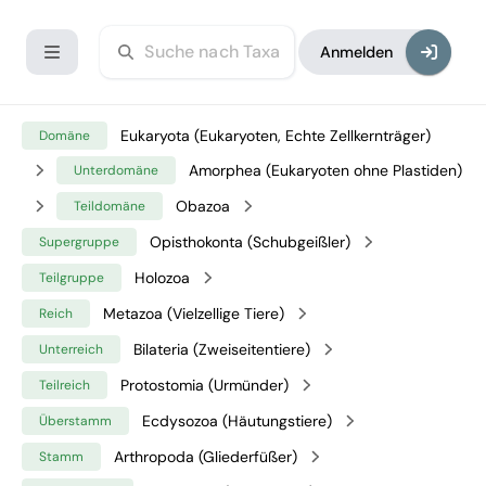
Anmelden
Eukaryota (Eukaryoten, Echte Zellkernträger)
Domäne
Amorphea (Eukaryoten ohne Plastiden)
Unterdomäne
Obazoa
Teildomäne
Opisthokonta (Schubgeißler)
Supergruppe
Holozoa
Teilgruppe
Metazoa (Vielzellige Tiere)
Reich
Bilateria (Zweiseitentiere)
Unterreich
Protostomia (Urmünder)
Teilreich
Ecdysozoa (Häutungstiere)
Überstamm
Arthropoda (Gliederfüßer)
Stamm