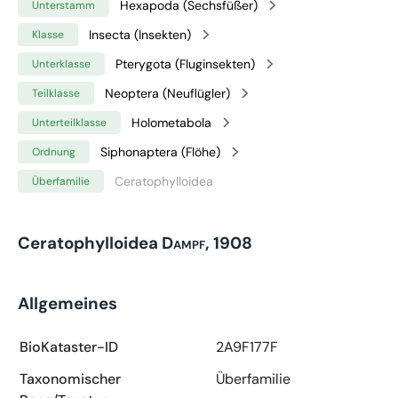
Hexapoda (Sechsfüßer)
Unterstamm
Insecta (Insekten)
Klasse
Pterygota (Fluginsekten)
Unterklasse
Neoptera (Neuflügler)
Teilklasse
Holometabola
Unterteilklasse
Siphonaptera (Flöhe)
Ordnung
Ceratophylloidea
Überfamilie
Ceratophylloidea
Dampf, 1908
Allgemeines
BioKataster-ID
2A9F177F
Taxonomischer
Überfamilie