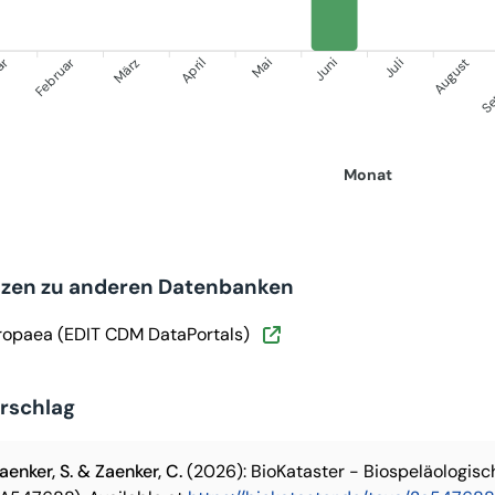
ar
Februar
Se
März
April
Mai
Juni
Juli
August
Monat
nzen zu anderen Datenbanken
ropaea (EDIT CDM DataPortals)
orschlag
aenker, S. & Zaenker, C.
(2026): BioKataster - Biospeläologis