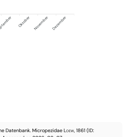
ptember
Oktober
November
Dezember
che Datenbank.
Micropezidae
Loew, 1861
(ID: