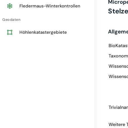
Microp
Fledermaus-Winterkontrollen
Stelz
Geodaten
Allgem
Höhlenkatastergebiete
BioKatas
Taxonomi
Wissensc
Wissensc
Trivialn
Weitere 