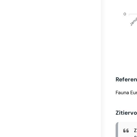
0
Janu
Refere
Fauna Eu
Zitierv
Z