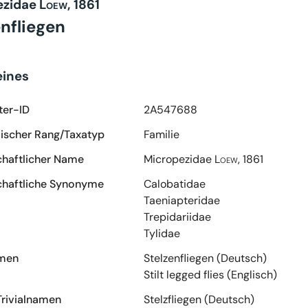
ezidae
Loew, 1861
enfliegen
eines
ter-ID
2A547688
scher Rang/Taxatyp
Familie
haftlicher Name
Micropezidae
Loew, 1861
haftliche Synonyme
Calobatidae
Taeniapteridae
Trepidariidae
Tylidae
amen
Stelzenfliegen (Deutsch)
Stilt legged flies (Englisch)
Trivialnamen
Stelzfliegen (Deutsch)