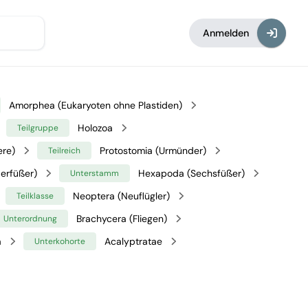
Anmelden
Amorphea (Eukaryoten ohne Plastiden)
Holozoa
Teilgruppe
ere)
Protostomia (Urmünder)
Teilreich
erfüßer)
Hexapoda (Sechsfüßer)
Unterstamm
Neoptera (Neuflügler)
Teilklasse
Brachycera (Fliegen)
Unterordnung
a
Acalyptratae
Unterkohorte