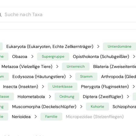
Eukaryota (Eukaryoten, Echte Zellkernträger)
Unterdomäne
Obazoa
Opisthokonta (Schubgeißler)
ne
Supergruppe
Metazoa (Vielzellige Tiere)
Bilateria (Zweiseitenti
Unterreich
Ecdysozoa (Häutungstiere)
Arthropoda (Glied
mm
Stamm
Insecta (Insekten)
Pterygota (Fluginsekten)
Unterklasse
Holometabola
Diptera (Zweiflügler)
klasse
Ordnung
Muscomorpha (Deckelschlüpfer)
Schizophor
ng
Kohorte
Nerioidea
Micropezidae (Stelzenfliegen)
ie
Familie